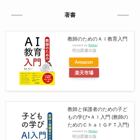
著書
教師のためのＡＩ教育入門
created by
Rinker
明治図書出版
Amazon
楽天市場
教師と保護者のための子ど
もの学び×ＡＩ入門 (教師の
ためのＣｈａｔＧＰＴ入門)
created by
Rinker
明治図書出版