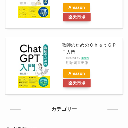
Amazon
楽天市場
教師のためのＣｈａｔＧＰ
Ｔ入門
created by
Rinker
明治図書出版
Amazon
楽天市場
カテゴリー