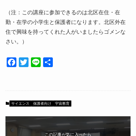
（注：この講座に参加できるのは北区在住・在
勤・在学の小学生と保護者になります。北区外在
住で興味を持ってくれた人がいましたらゴメンな
さい。）
F
T
Li
共
a
wi
n
有
c
tt
e
e
er
b
サイエンス
保護者向け
宇宙教育
o
o
k
この記事が気に入ったら