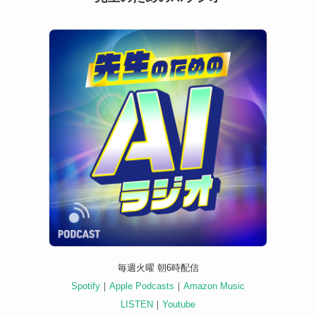
毎週火曜 朝6時配信
Spotify
｜
Apple Podcasts
｜
Amazon Music
LISTEN
｜
Youtube