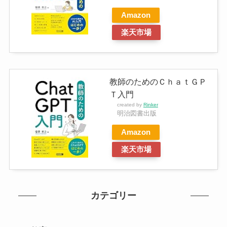
Amazon
楽天市場
教師のためのＣｈａｔＧＰ
Ｔ入門
created by
Rinker
明治図書出版
Amazon
楽天市場
カテゴリー