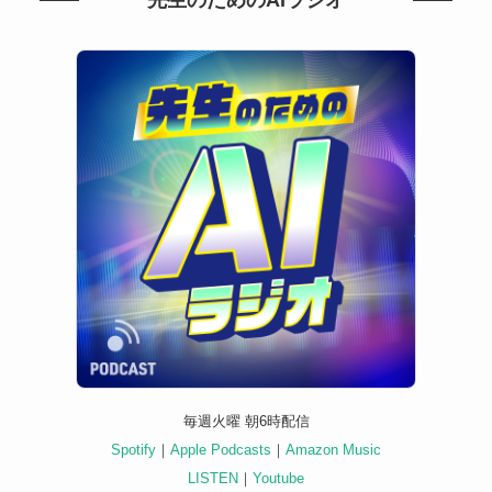
毎週火曜 朝6時配信
Spotify
｜
Apple Podcasts
｜
Amazon Music
LISTEN
｜
Youtube