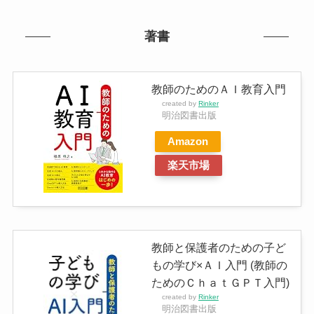
著書
教師のためのＡＩ教育入門
created by
Rinker
明治図書出版
Amazon
楽天市場
教師と保護者のための子ど
もの学び×ＡＩ入門 (教師の
ためのＣｈａｔＧＰＴ入門)
created by
Rinker
明治図書出版