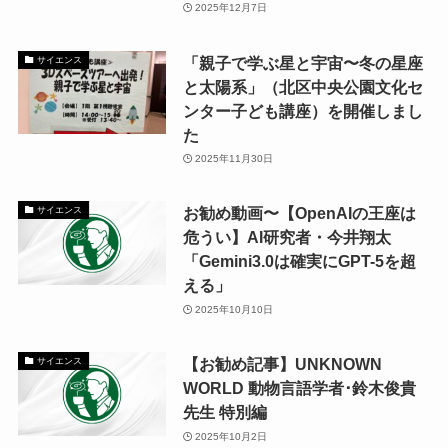
2025年12月7日
「親子で学ぶ星と宇宙〜冬の星座
サイエンス
と太陽系」（北区中央公園文化セ
ンター子ども講座）を開催しまし
た
2025年11月30日
お勧め動画〜【OpenAIの王座は
サイエンス
危うい】AI研究者・今井翔太
「Gemini3.0は確実にGPT-5を超
える」
2025年10月10日
【お勧め記事】UNKNOWN
サイエンス
WORLD 動物言語学者･鈴木俊貴
先生 特別編
2025年10月2日