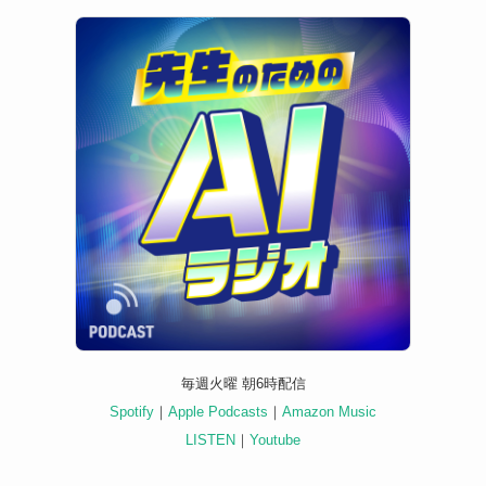
毎週火曜 朝6時配信
Spotify
｜
Apple Podcasts
｜
Amazon Music
LISTEN
｜
Youtube