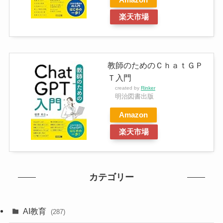
楽天市場
教師のためのＣｈａｔＧＰ
Ｔ入門
created by
Rinker
明治図書出版
Amazon
楽天市場
カテゴリー
AI教育
(287)