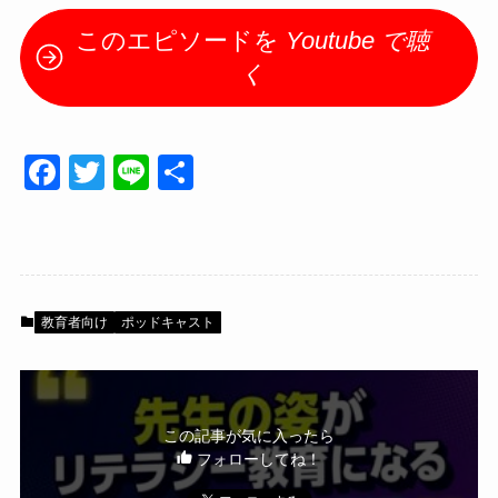
このエピソードを
Youtube で聴
く
F
T
Li
共
a
wi
n
有
c
tt
e
e
er
b
教育者向け
ポッドキャスト
o
o
k
この記事が気に入ったら
フォローしてね！