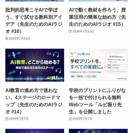
批判的思考こそAIで学ぼ
AIで動く教材を作ろう、授
う、すぐ試せる教科別アイ
業活用の簡単な始め方（先
デア（先生のためのAIラジ
生のためのAIラジオ #15）
オ #16）
2026年7月14日
2026年7月21日
AI教育の進め方で迷わな
学校のプリントにふりがな
い、4ステージのロードマ
を一括で付けられる無料
ップ（先生のためのAIラジ
Webツール「ルビ振り先
オ #14）
生」を公開しました
2026年7月7日
2026年7月7日