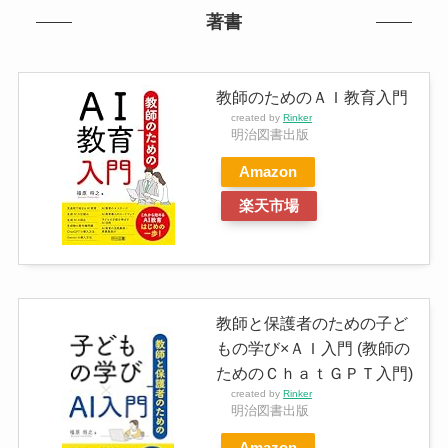
著書
教師のためのＡＩ教育入門
created by
Rinker
明治図書出版
Amazon
楽天市場
教師と保護者のための子ど
もの学び×ＡＩ入門 (教師の
ためのＣｈａｔＧＰＴ入門)
created by
Rinker
明治図書出版
Amazon