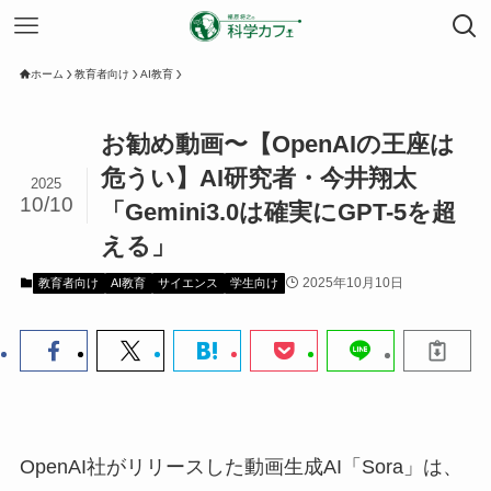
ホーム
教育者向け
AI教育
お勧め動画〜【OpenAIの王座は
危うい】AI研究者・今井翔太
2025
10/10
「Gemini3.0は確実にGPT-5を超
える」
2025年10月10日
教育者向け
AI教育
サイエンス
学生向け
OpenAI社がリリースした動画生成AI「Sora」は、