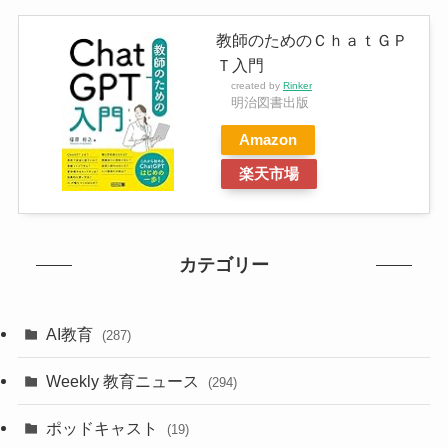
教師のためのＣｈａｔＧＰ
Ｔ入門
created by
Rinker
明治図書出版
Amazon
楽天市場
カテゴリー
AI教育
(287)
Weekly 教育ニュース
(294)
ポッドキャスト
(19)