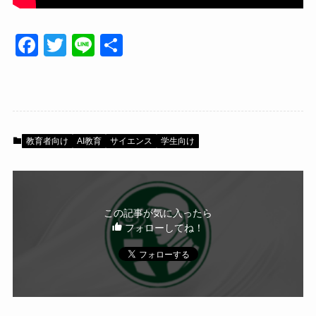
F
T
Li
共
a
wi
n
有
c
tt
e
e
er
b
教育者向け
AI教育
サイエンス
学生向け
o
o
k
この記事が気に入ったら
フォローしてね！