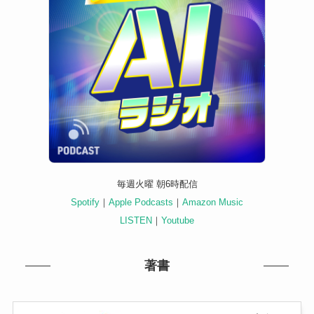
毎週火曜 朝6時配信
Spotify
｜
Apple Podcasts
｜
Amazon Music
LISTEN
｜
Youtube
著書