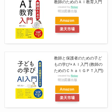
教師のためのＡＩ教育入門
created by
Rinker
明治図書出版
Amazon
楽天市場
教師と保護者のための子ど
もの学び×ＡＩ入門 (教師の
ためのＣｈａｔＧＰＴ入門)
created by
Rinker
明治図書出版
Amazon
楽天市場