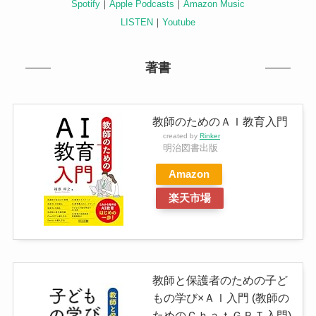
Spotify
｜
Apple Podcasts
｜
Amazon Music
LISTEN
｜
Youtube
著書
教師のためのＡＩ教育入門
created by
Rinker
明治図書出版
Amazon
楽天市場
教師と保護者のための子ど
もの学び×ＡＩ入門 (教師の
ためのＣｈａｔＧＰＴ入門)