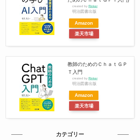
created by
Rinker
明治図書出版
Amazon
楽天市場
教師のためのＣｈａｔＧＰ
Ｔ入門
created by
Rinker
明治図書出版
Amazon
楽天市場
カテゴリー