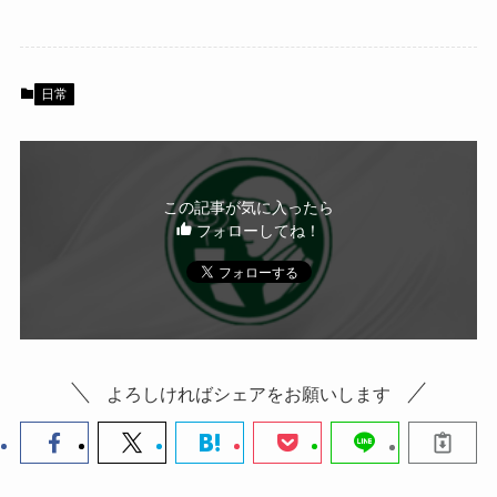
c
tt
e
e
er
b
日常
o
o
k
この記事が気に入ったら
フォローしてね！
よろしければシェアをお願いします