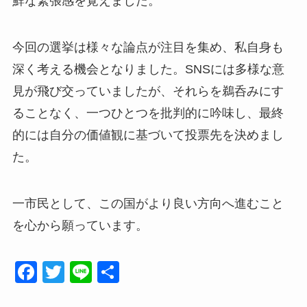
鮮な緊張感を覚えました。
今回の選挙は様々な論点が注目を集め、私自身も
深く考える機会となりました。SNSには多様な意
見が飛び交っていましたが、それらを鵜呑みにす
ることなく、一つひとつを批判的に吟味し、最終
的には自分の価値観に基づいて投票先を決めまし
た。
一市民として、この国がより良い方向へ進むこと
を心から願っています。
F
T
Li
共
a
wi
n
有