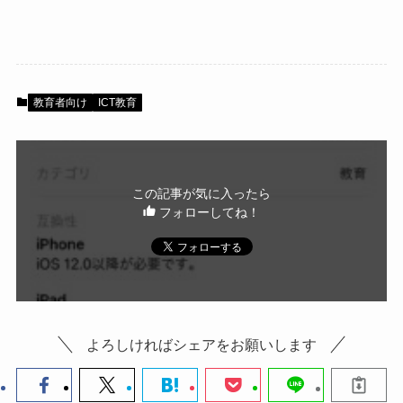
a
wi
n
有
c
tt
e
e
er
b
教育者向け
ICT教育
o
o
k
この記事が気に入ったら
フォローしてね！
よろしければシェアをお願いします