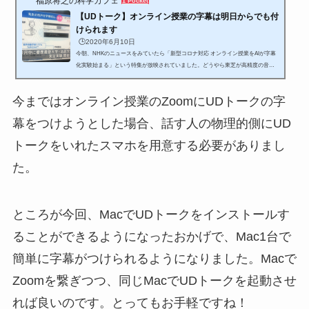
福原将之の科学カフェ
1 Pocket
【UDトーク】オンライン授業の字幕は明日からでも付
けられます
🕒️2020年6月10日
今朝、NHKのニュースをみていたら「新型コロナ対応 オンライン授業をAIが字幕
化実験始まる」という特集が放映されていました。どうやら東芝が高精度の音声
字幕生成システム開発したらしく、オンライン授業での活用を狙っているらしい
です。今月中に慶應義塾大学と法政大学で実証実験が始まり、来年にも実用化し
今まではオンライン授業のZoomにUDトークの字
たい考えとのこと。ニュースをみて私はとても驚きました。なぜなら、何年も前
から多くの人に使われている「UDトーク」というスマホアプリを使えば、明日か
幕をつけようとした場合、話す人の物理的側にUD
らでも同様のことがオンライン授業で可能だからです。オンライン授業...
トークをいれたスマホを用意する必要がありまし
た。
ところが今回、MacでUDトークをインストールす
ることができるようになったおかげで、Mac1台で
簡単に字幕がつけられるようになりました。Macで
Zoomを繋ぎつつ、同じMacでUDトークを起動させ
れば良いのです。とってもお手軽ですね！