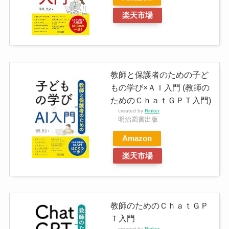
楽天市場
教師と保護者のための子ど
もの学び×ＡＩ入門 (教師の
ためのＣｈａｔＧＰＴ入門)
created by
Rinker
明治図書出版
Amazon
楽天市場
教師のためのＣｈａｔＧＰ
Ｔ入門
created by
Rinker