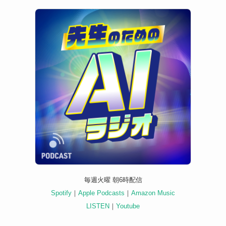
毎週火曜 朝6時配信
Spotify
｜
Apple Podcasts
｜
Amazon Music
LISTEN
｜
Youtube