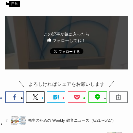
b
日常
o
o
k
この記事が気に入ったら
フォローしてね！
よろしければシェアをお願いします
先生のための Weekly 教育ニュース（6/21〜6/27）