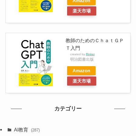
Amazon
楽天市場
教師のためのＣｈａｔＧＰ
Ｔ入門
created by
Rinker
明治図書出版
Amazon
楽天市場
カテゴリー
AI教育
(287)