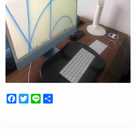
F
T
Li
共
a
wi
n
有
c
tt
e
e
er