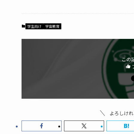
c
itt
e
e
er
b
学生向け
宇宙教育
o
o
k
この
よろしけれ