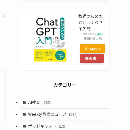
教師のための
ＣｈａｔＧＰ
Ｔ入門
created by
Rinker
明治図書出版
Amazon
楽天市
場
カテゴリー
AI教育
(287)
Weekly 教育ニュース
(294)
ポッドキャスト
(19)