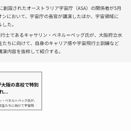
に創設されたオーストラリア宇宙庁（ASA）の関係者が5月
オンにおいて、宇宙庁の長官が講演したほか、宇宙領域に
ルした。
飛行士であるキャサリン・ベネル＝ペッグ氏が、大阪府立水
生たちに向けて、自身のキャリア感や宇宙飛行士訓練など
講演内容を抜粋して紹介する。
が大阪の高校で特別
...
ン・ベネル＝ペッグ氏が、
校生たちに向けて宇宙飛行
感などについて語った。