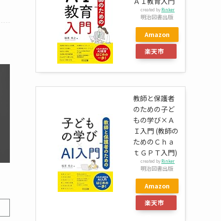
ＡＩ教育入門
created by
Rinker
明治図書出版
Amazon
楽天市
場
教師と保護者
のための子ど
もの学び×Ａ
Ｉ入門 (教師の
ためのＣｈａ
ｔＧＰＴ入門)
created by
Rinker
明治図書出版
Amazon
楽天市
場