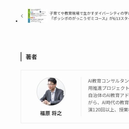
子育てや教育現場で生かすダイバーシティの学
『ポッシボのがっこうゼミコース』が6/13スタ
著者
AI教育コンサルタント 
用推進プロジェク
自治体のAI教育ア
がら、AI時代の教
演120回以上、授業
福原 将之