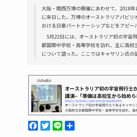
大阪・関西万博の開催にあわせて、2018年
に来日した。万博のオーストラリアパビリ
おける日豪パートナーシップなどをアピー
5月22日には、オーストラリア初の宇宙
都国際中学校・高等学校を訪れ、主に高校
について語った。ここではキャサリン氏の
UchuBiz
オーストラリア初の宇宙飛行士
講演–「準備は高校生から始められ
https://uchubiz.com/article/new61945/
オーストラリア初の宇宙飛行士であるキャサリ
大阪府立水都国際中学校・高等学校を訪れ、高
士訓練について解説したほか、自身のキャリア
F
T
Li
共
a
w
n
有