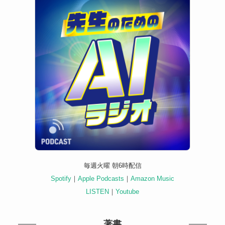
毎週火曜 朝6時配信
Spotify
｜
Apple Podcasts
｜
Amazon Music
LISTEN
｜
Youtube
著書