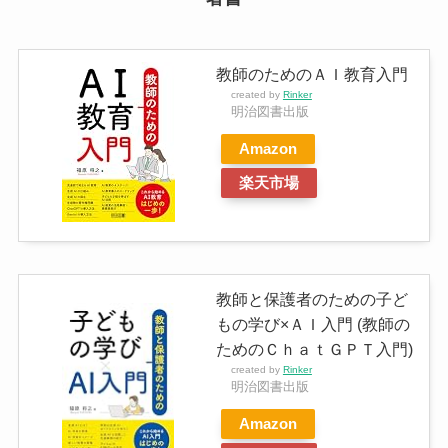
教師のためのＡＩ教育入門
created by
Rinker
明治図書出版
Amazon
楽天市場
教師と保護者のための子ど
もの学び×ＡＩ入門 (教師の
ためのＣｈａｔＧＰＴ入門)
created by
Rinker
明治図書出版
Amazon