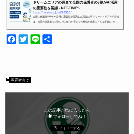
ドリームエリアの調査で全国の保護者の8割がAI活用
の重要性を認識 - NFT-TIMES
https://nft-times.jp/ai/89526/
全国の保護者88%がAI活用の重要性を認識した調査結果 ドリームエリア株式会社
は、全国の保護者を対象にAIの進化が子どもの勉強や職業に与える影響について
調査を実施しました。調査は『マチコミ』を利用する2,060名の保護者
F
T
Li
共
a
wi
n
有
c
tt
e
e
er
b
教育者向け
o
o
k
この記事が気に入ったら
フォローしてね！