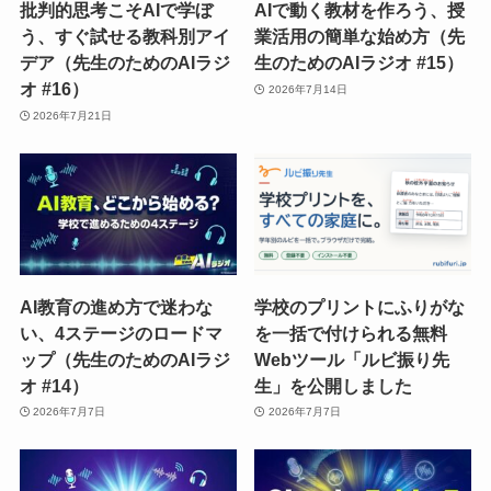
批判的思考こそAIで学ぼ
AIで動く教材を作ろう、授
う、すぐ試せる教科別アイ
業活用の簡単な始め方（先
デア（先生のためのAIラジ
生のためのAIラジオ #15）
オ #16）
2026年7月14日
2026年7月21日
AI教育の進め方で迷わな
学校のプリントにふりがな
い、4ステージのロードマ
を一括で付けられる無料
ップ（先生のためのAIラジ
Webツール「ルビ振り先
オ #14）
生」を公開しました
2026年7月7日
2026年7月7日