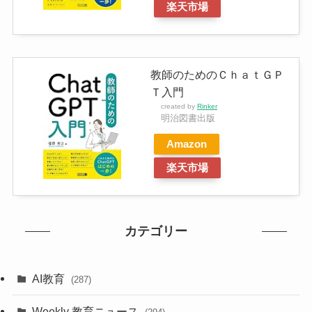
楽天市場
教師のためのＣｈａｔＧＰ
Ｔ入門
created by
Rinker
明治図書出版
Amazon
楽天市場
カテゴリー
AI教育
(287)
Weekly 教育ニュース