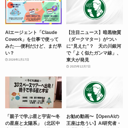
AIエージェント「Claude
【注目ニュース】暗黒物質
Cowork」を仕事で使って
（ダークマター）がつい
みた──便利だけど、まだ早
に“見えた”？ 天の川銀河
い？
で「よく似たガンマ線」、
東大が発見
2026年1月17日
2025年12月7日
「親子で学ぶ星と宇宙〜冬
お勧め動画〜【OpenAIの
の星座と太陽系」（北区中
王座は危うい】AI研究者・