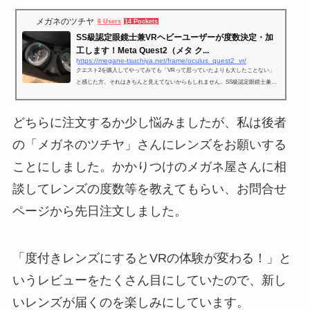
メガネのツチヤ
6 Users
14 Pockets
SS級認定眼鏡士兼VRヘビーユーザーが度数決定・加
工します！Meta Quest2（メタ ク...
https://megane-tsuchiya.net/frame/oculus_quest2_vr/
クエスト2を購入してやってみても「VRって思っていたよりも大したことない」
と感じた方。それはきちんと見えてないからもしれません。SS級認定眼鏡士兼VR
ヘビーユーザーがVRに最適な度数決定・加工します！Oculus Quest2（オキュラス
クエスト）の度付レンズアタッチメント
どちらに注文するか少し悩みましたが、私は後者
の「メガネのツチヤ」さんにレンズをお願いする
ことにしました。かかりつけのメガネ屋さんに相
談してレンズの度数等を教えてもらい、お問合せ
ページから先日注文しました。
「度付きレンズにするとVRの体験が変わる！」と
いうレビューをたくさん目にしていたので、新し
いレンズが届くのを楽しみにしています。