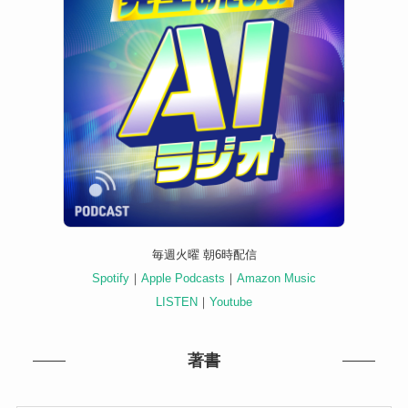
毎週火曜 朝6時配信
Spotify
｜
Apple Podcasts
｜
Amazon Music
LISTEN
｜
Youtube
著書