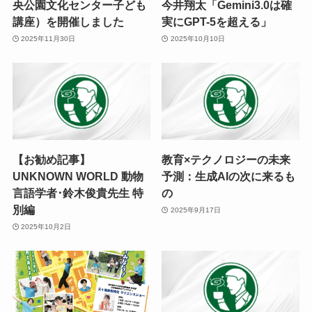
央公園文化センター子ども
今井翔太「Gemini3.0は確
講座）を開催しました
実にGPT-5を超える」
2025年11月30日
2025年10月10日
【お勧め記事】
教育×テクノロジーの未来
UNKNOWN WORLD 動物
予測：生成AIの次に来るも
言語学者･鈴木俊貴先生 特
の
別編
2025年9月17日
2025年10月2日