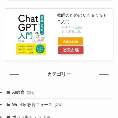
教師のためのＣｈａｔＧＰ
Ｔ入門
created by
Rinker
明治図書出版
Amazon
楽天市場
カテゴリー
AI教育
(287)
Weekly 教育ニュース
(294)
ポッドキャスト
(19)