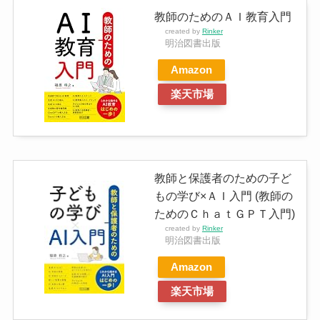
教師のためのＡＩ教育入門
created by
Rinker
明治図書出版
Amazon
楽天市場
教師と保護者のための子ど
もの学び×ＡＩ入門 (教師の
ためのＣｈａｔＧＰＴ入門)
created by
Rinker
明治図書出版
Amazon
楽天市場