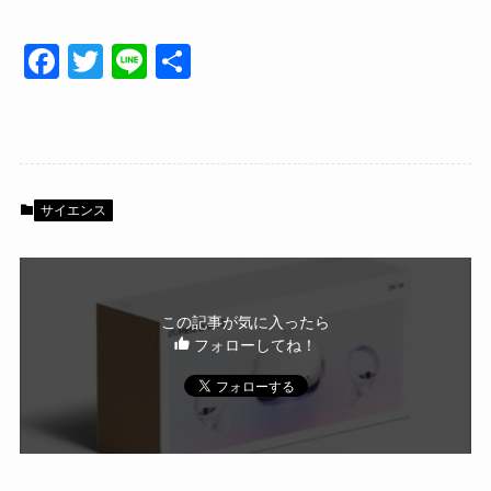
F
T
Li
共
a
wi
n
有
c
tt
e
e
er
b
サイエンス
o
o
k
この記事が気に入ったら
フォローしてね！