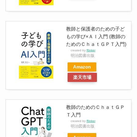
教師と保護者のための子ど
もの学び×ＡＩ入門 (教師の
ためのＣｈａｔＧＰＴ入門)
created by
Rinker
明治図書出版
Amazon
楽天市場
教師のためのＣｈａｔＧＰ
Ｔ入門
created by
Rinker
明治図書出版