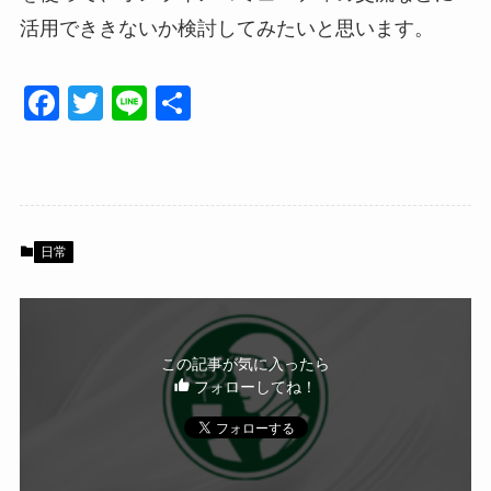
活用でききないか検討してみたいと思います。
F
T
Li
共
a
wi
n
有
c
tt
e
e
er
b
日常
o
o
k
この記事が気に入ったら
フォローしてね！