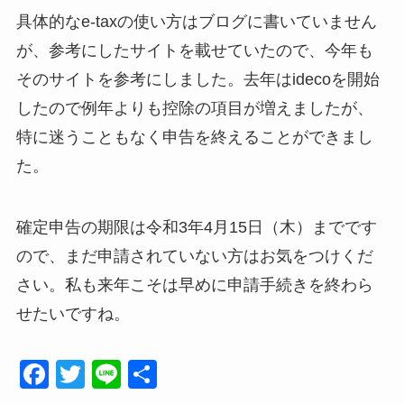
ダーを持っていないので、今回は「ID・パスワード方式」でe-taxにログインすることにしました。ウェ
具体的なe-taxの使い方はブログに書いていません
ブでの確定申告は想像よりもずっと簡...
が、参考にしたサイトを載せていたので、今年も
そのサイトを参考にしました。去年はidecoを開始
したので例年よりも控除の項目が増えましたが、
特に迷うこともなく申告を終えることができまし
た。
確定申告の期限は令和3年4月15日（木）までです
ので、まだ申請されていない方はお気をつけくだ
さい。私も来年こそは早めに申請手続きを終わら
せたいですね。
F
T
Li
共
a
wi
n
有