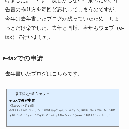
げました。一年に一度しかしない作業のため、申
告書の作り方を毎回ど忘れしてしまうのですが、
今年は去年書いたブログが残っていたため、ちょ
っとだけ楽でした。去年と同様、今年もウェブ（e-
tax）で行いました。
e-taxでの申請
去年書いたブログはこちらです。
福原将之の科学カフェ
e-taxで確定申告
🕒️2020年4月14日
今日はずっと先延ばしにしていた確定申告を行いました。去年までは税務署に行って行列に並んで書類
を出していたのですが、３密を避けるためにも今年からウェブ（e-tax）で申請することにしました。ウ
ェブで確定申告をするためには、事前にマイナンバーカードの電子証明書が必要になります。去年税務
署に行った時に申請しておいたのが役に立ちました。マイナンバーカードを読むこむためのカードリー