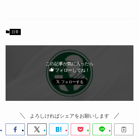
c
tt
e
e
er
b
日常
o
o
k
この記事が気に入ったら
フォローしてね！
よろしければシェアをお願いします