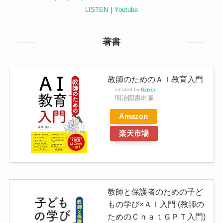
LISTEN
｜
Youtube
著書
教師のためのＡＩ教育入門
created by
Rinker
明治図書出版
Amazon
楽天市場
教師と保護者のための子ど
もの学び×ＡＩ入門 (教師の
ためのＣｈａｔＧＰＴ入門)