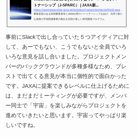
トナーシップ（J-SPARC） | JAXA新...
https://aerospacebiz.jaxa.jp/solution/j-sparc/projects/think-space-life/
事業意思のある民間事業者等とJAXAの間でパートナーシップを結び、共同で新た
な発想の宇宙関連事業の創出を目指す新しい研究開発プログラム
事前にSlackで出し合っていた５つアイディアに対
して、あーでもない、こうでもないと全員でいろ
いろな意見を話し合いました。プロジェクトメン
バーのバックグラウンドが多種多様なため、ブレ
ストで出てくる意見が本当に個性的で面白かった
です。JAXAに提案できるレベルに仕上げるために
は、まだまだミーティングが必要ですが、メンバ
ー同士で「宇宙」を楽しみながらプロジェクトを
進めていきたいと思います。宇宙ってやっぱり楽
しいですね。