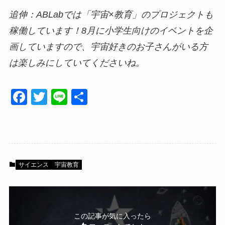
追伸：ABLabでは「宇宙×教育」のプロジェクトも
稼働しています！8月に小学生向けのイベントを企
画していますので、宇宙好きのお子さんがいる方
は楽しみにしていてくださいね。
F
T
Li
共
a
wi
n
有
c
tt
e
e
er
b
サイエンス
宇宙教育
o
o
k
この記事が気に入ったら