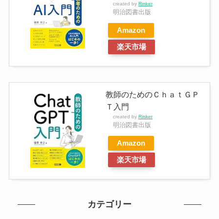
created by
Rinker
明治図書出版
Amazon
楽天市場
教師のためのＣｈａｔＧＰ
Ｔ入門
created by
Rinker
明治図書出版
Amazon
楽天市場
カテゴリー