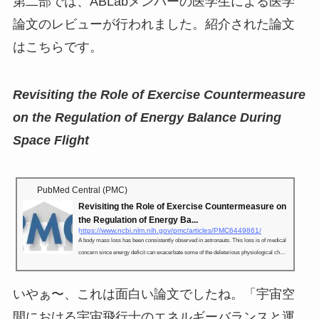
第二部では、ABLabメンバーの医学生による医学
論文のレビューが行われました。紹介された論文
はこちらです。
Revisiting the Role of Exercise Countermeasure
on the Regulation of Energy Balance During
Space Flight
PubMed Central (PMC)
Revisiting the Role of Exercise Countermeasure on
the Regulation of Energy Ba...
https://www.ncbi.nlm.nih.gov/pmc/articles/PMC6449861/
A body mass loss has been consistently observed in astronauts. This loss is of medical
concern since energy deficit can exacerbate some of the deleterious physiological chan
ges observed during space flight including cardiovascular deconditioning, bone ...
いやぁ〜、これは面白い論文でしたね。「宇宙空
間における宇宙飛行士のエネルギーバランスと運