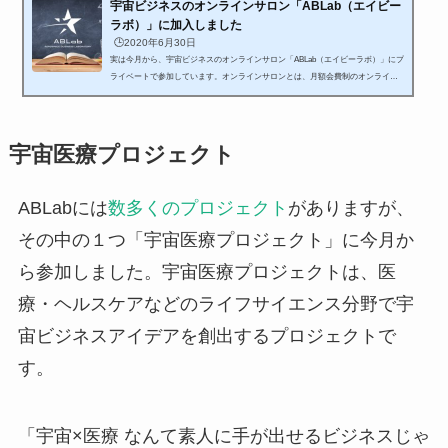
宇宙ビジネスのオンラインサロン「ABLab（エイビー
ラボ）」に加入しました
🕒️2020年6月30日
実は今月から、宇宙ビジネスのオンラインサロン「ABLab（エイビーラボ）」にプ
ライベートで参加しています。オンラインサロンとは、月額会費制のオンライン
上のコミュニティの総称です。オンラインサロンに加入したのは今回が初めてで
したが、実際に１ヶ月参加してみて大満足です。メンバーとの交流を楽しみなが
ら、最新の宇宙ビジネスやテクノロジーについて勉強させてもらっています。そ
こで今日は、宇宙ビジネスのコミュニティ「ABLab（エイビーラボ）」について紹
宇宙医療プロジェクト
介したいと思います。ABLab（エイビーラボ）ABLab（エイビーラボ）...
ABLabには
数多くのプロジェクト
がありますが、
その中の１つ「宇宙医療プロジェクト」に今月か
ら参加しました。宇宙医療プロジェクトは、医
療・ヘルスケアなどのライフサイエンス分野で宇
宙ビジネスアイデアを創出するプロジェクトで
す。
「宇宙×医療 なんて素人に手が出せるビジネスじゃ