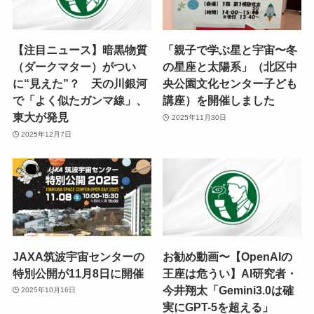
【注目ニュース】暗黒物質
「親子で学ぶ星と宇宙〜冬
（ダークマター）がつい
の星座と太陽系」（北区中
に“見えた”？ 天の川銀河
央公園文化センター子ども
で「よく似たガンマ線」、
講座）を開催しました
東大が発見
2025年11月30日
2025年12月7日
JAXA筑波宇宙センターの
お勧め動画〜【OpenAIの
特別公開が11月8日に開催
王座は危うい】AI研究者・
今井翔太「Gemini3.0は確
2025年10月16日
実にGPT-5を超える」