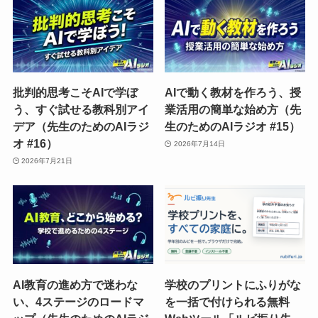
批判的思考こそAIで学ぼ
AIで動く教材を作ろう、授
う、すぐ試せる教科別アイ
業活用の簡単な始め方（先
デア（先生のためのAIラジ
生のためのAIラジオ #15）
オ #16）
2026年7月14日
2026年7月21日
AI教育の進め方で迷わな
学校のプリントにふりがな
い、4ステージのロードマ
を一括で付けられる無料