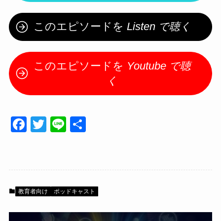
このエピソードを
Listen で聴く
このエピソードを
Youtube で聴
く
F
T
Li
共
a
wi
n
有
c
tt
e
e
er
b
教育者向け
ポッドキャスト
o
o