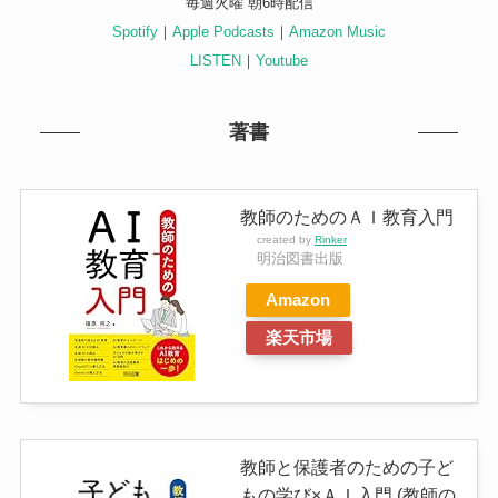
毎週火曜 朝6時配信
Spotify
｜
Apple Podcasts
｜
Amazon Music
LISTEN
｜
Youtube
著書
教師のためのＡＩ教育入門
created by
Rinker
明治図書出版
Amazon
楽天市場
教師と保護者のための子ど
もの学び×ＡＩ入門 (教師の