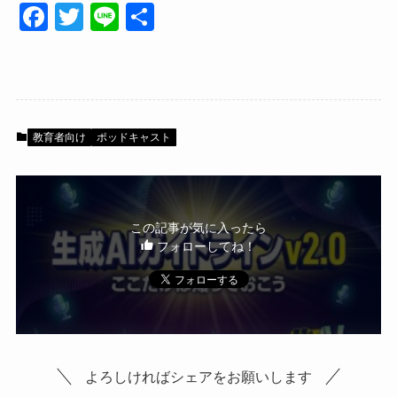
F
T
Li
共
a
wi
n
有
c
tt
e
e
er
b
教育者向け
ポッドキャスト
o
o
k
この記事が気に入ったら
フォローしてね！
よろしければシェアをお願いします