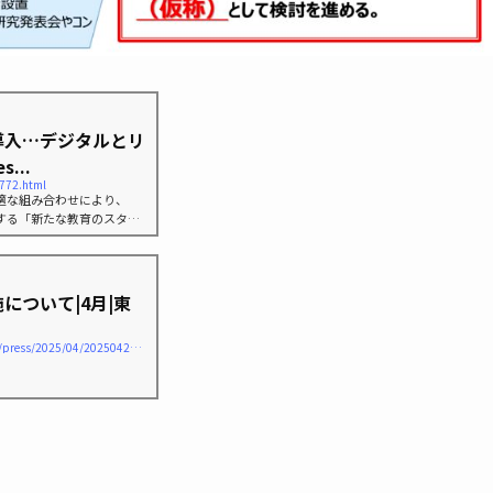
導入…デジタルとリ
...
0772.html
適な組み合わせにより、
する「新たな教育のスタイ
た。
について|4月|東
https://www.kyoiku.metro.tokyo.lg.jp/information/press/2025/04/2025042401