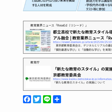
教育業界ニュース「ReseEd（リシード）」
都立高校で新たな教育スタイル
アル融合 | 教育業界ニュース「Res
https://reseed.resemom.jp/article/2025/04/25/1
東京都教育委員会は、デジタルとリアルの最
「個別最適な学び」と「協働的な学び」を実現
ル」を都立高校から展開していくことを発表し
教育庁
「新たな教育のスタイル」の実施
京都教育委員会
「新たな教育のスタイル」の実施について
F
T
Li
共
a
w
n
有