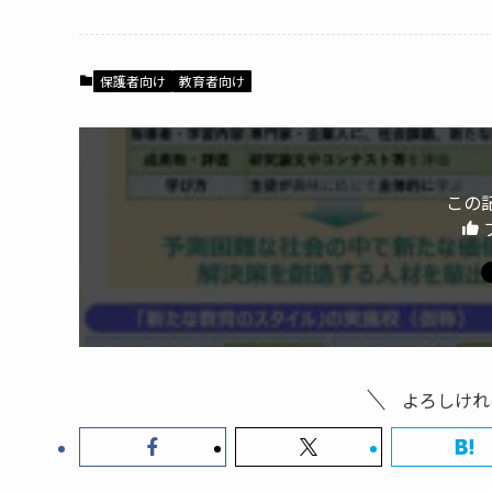
c
itt
e
e
er
b
保護者向け
教育者向け
o
o
k
この
よろしけれ