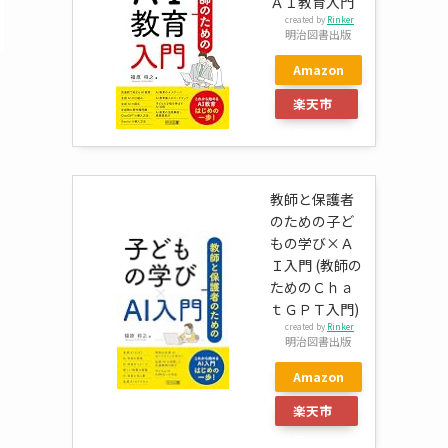
ＡＩ教育入門
created by
Rinker
明治図書出版
Amazon
楽天市
場
教師と保護者
のための子ど
もの学び×Ａ
Ｉ入門 (教師の
ためのＣｈａ
ｔＧＰＴ入門)
created by
Rinker
明治図書出版
Amazon
楽天市
場