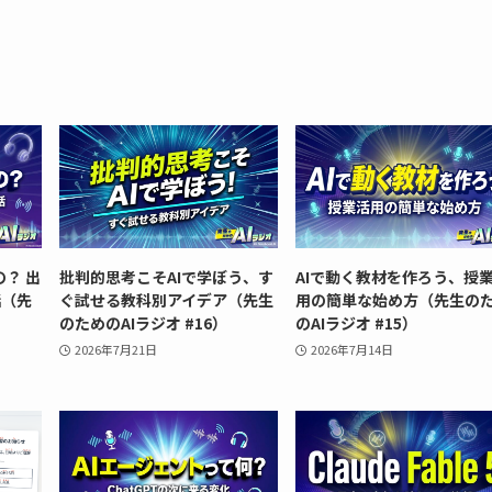
？ 出
批判的思考こそAIで学ぼう、す
AIで動く教材を作ろう、授
話（先
ぐ試せる教科別アイデア（先生
用の簡単な始め方（先生の
）
のためのAIラジオ #16）
のAIラジオ #15）
2026年7月21日
2026年7月14日