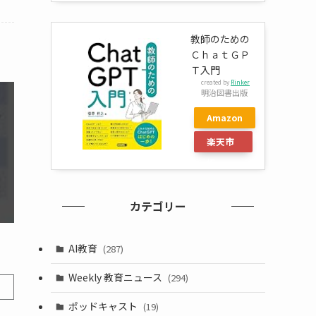
教師のための
ＣｈａｔＧＰ
Ｔ入門
created by
Rinker
明治図書出版
Amazon
楽天市
場
カテゴリー
AI教育
(287)
Weekly 教育ニュース
(294)
ポッドキャスト
(19)