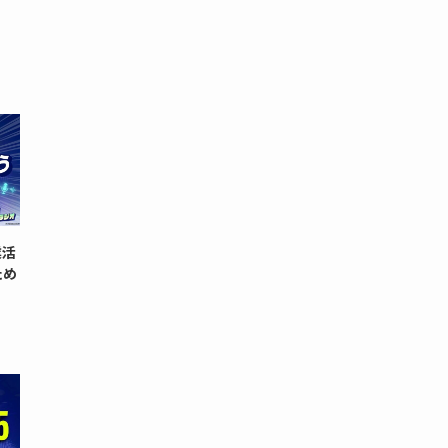
業活
ため