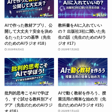
AIで作った教材アプリ、公
教科書をAIに入れていい
開して大丈夫？安全を決め
の？ 出版社3社に聞いた先
るたった1つの基準（先生
生の話（先生のためのAIラ
のためのAIラジオ #18）
ジオ #17）
2026年8月4日
2026年7月28日
批判的思考こそAIで学ぼ
AIで動く教材を作ろう、授
う、すぐ試せる教科別アイ
業活用の簡単な始め方（先
デア（先生のためのAIラジ
生のためのAIラジオ #15）
オ #16）
2026年7月14日