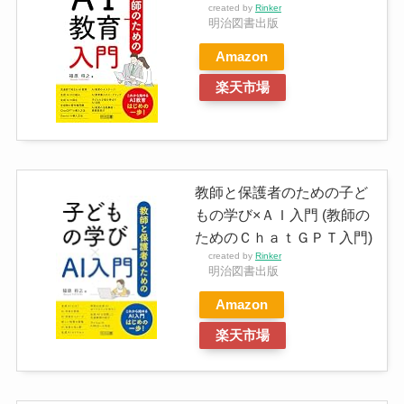
created by
Rinker
明治図書出版
Amazon
楽天市場
教師と保護者のための子ど
もの学び×ＡＩ入門 (教師の
ためのＣｈａｔＧＰＴ入門)
created by
Rinker
明治図書出版
Amazon
楽天市場