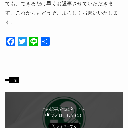
ても、できるだけ早くお返事させていただきま
す。これからもどうぞ、よろしくお願いいたしま
す。
F
T
Li
共
a
wi
n
有
c
tt
e
e
er
b
日常
o
o
k
この記事が気に入ったら
フォローしてね！