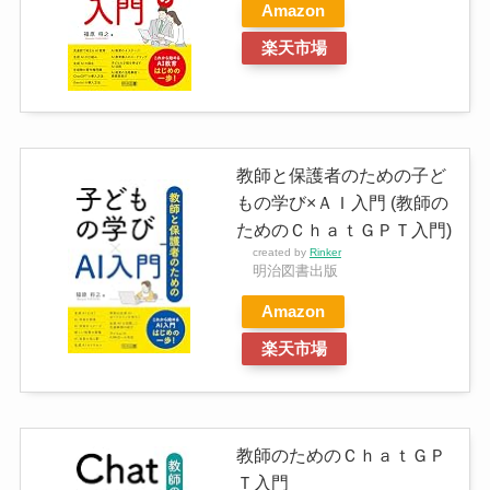
Amazon
楽天市場
教師と保護者のための子ど
もの学び×ＡＩ入門 (教師の
ためのＣｈａｔＧＰＴ入門)
created by
Rinker
明治図書出版
Amazon
楽天市場
教師のためのＣｈａｔＧＰ
Ｔ入門