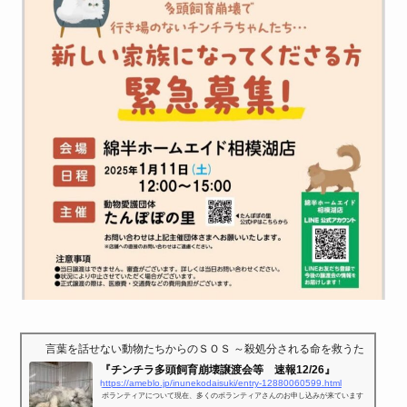
言葉を話せない動物たちからのＳＯＳ ～殺処分される命を救うために～
『チンチラ多頭飼育崩壊譲渡会等 速報12/26』
https://ameblo.jp/inunekodaisuki/entry-12880060599.html
ボランティアについて現在、多くのボランティアさんのお申し込みが来ています