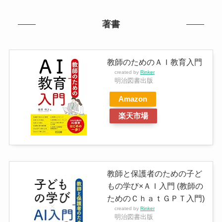
著書
教師のためのＡＩ教育入門
created by
Rinker
明治図書出版
Amazon
楽天市場
教師と保護者のための子ど
もの学び×ＡＩ入門 (教師の
ためのＣｈａｔＧＰＴ入門)
created by
Rinker
明治図書出版