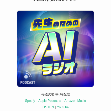
毎週火曜 朝6時配信
Spotify
｜
Apple Podcasts
｜
Amazon Music
LISTEN
｜
Youtube