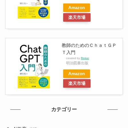
Amazon
楽天市場
教師のためのＣｈａｔＧＰ
Ｔ入門
created by
Rinker
明治図書出版
Amazon
楽天市場
カテゴリー