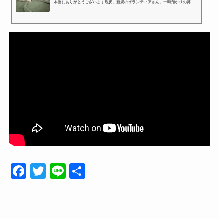
本当にありがとうございます現状、新規のボランティアさん、一時預かりの募集
を中断させて…
F
T
Li
共
a
wi
n
有
c
tt
e
e
er