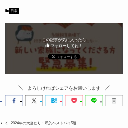
b
日常
o
o
k
この記事が気に入ったら
フォローしてね！
よろしければシェアをお願いします
2024年の大当たり！私的ベストバイ5選