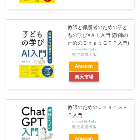
教師と保護者のための子ど
もの学び×ＡＩ入門 (教師の
ためのＣｈａｔＧＰＴ入門)
created by
Rinker
明治図書出版
Amazon
楽天市場
教師のためのＣｈａｔＧＰ
Ｔ入門
created by
Rinker
明治図書出版
Amazon