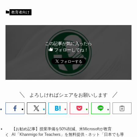
e
er
b
教育者向け
o
o
k
この記事が気に入ったら
フォローしてね！
よろしければシェアをお願いします
【お勧め記事】授業準備を50%削減、米Microsoftが教育
AI「Khanmigo for Teachers」を無料提供 - ネット「日本でも導