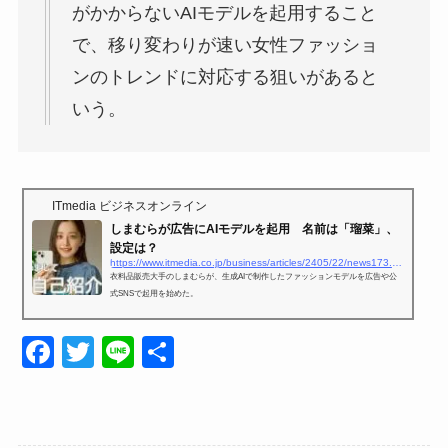
がかからないAIモデルを起用すること
で、移り変わりが速い女性ファッショ
ンのトレンドに対応する狙いがあると
いう。
ITmedia ビジネスオンライン
しまむらが広告にAIモデルを起用 名前は「瑠菜」、
設定は？
https://www.itmedia.co.jp/business/articles/2405/22/news173.html
衣料品販売大手のしまむらが、生成AIで制作したファッションモデルを広告や公
式SNSで起用を始めた。
F
T
Li
共
a
wi
n
有
c
tt
e