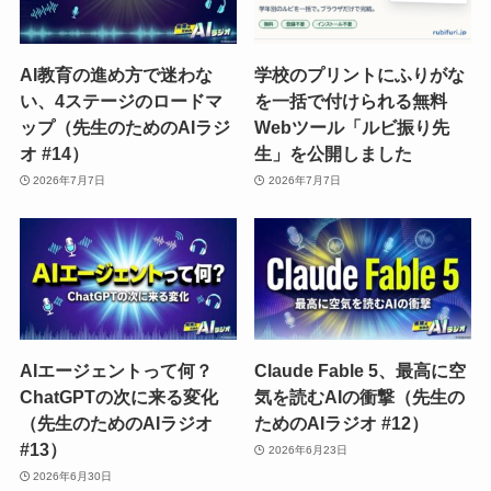
AI教育の進め方で迷わな
学校のプリントにふりがな
い、4ステージのロードマ
を一括で付けられる無料
ップ（先生のためのAIラジ
Webツール「ルビ振り先
オ #14）
生」を公開しました
2026年7月7日
2026年7月7日
AIエージェントって何？
Claude Fable 5、最高に空
ChatGPTの次に来る変化
気を読むAIの衝撃（先生の
（先生のためのAIラジオ
ためのAIラジオ #12）
#13）
2026年6月23日
2026年6月30日