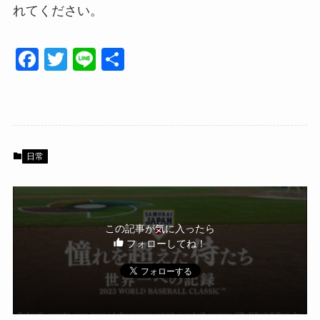
れてください。
F
T
Li
共
a
wi
n
有
c
tt
e
e
er
b
日常
o
o
k
この記事が気に入ったら
フォローしてね！