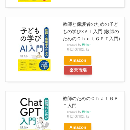
教師と保護者のための子ど
もの学び×ＡＩ入門 (教師の
ためのＣｈａｔＧＰＴ入門)
created by
Rinker
明治図書出版
Amazon
楽天市場
教師のためのＣｈａｔＧＰ
Ｔ入門
created by
Rinker
明治図書出版
Amazon