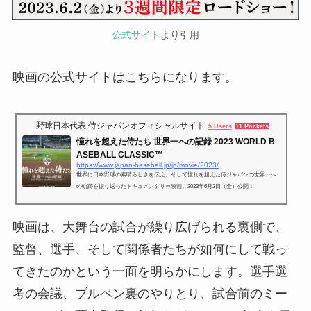
公式サイト
より引用
映画の公式サイトはこちらになります。
野球日本代表 侍ジャパンオフィシャルサイト
5 Users
11 Pockets
憧れを超えた侍たち 世界一への記録 2023 WORLD B
ASEBALL CLASSIC™
https://www.japan-baseball.jp/jp/movie/2023/
世界に日本野球の素晴らしさを伝え、そして憧れを超えた侍ジャパンの世界一へ
の軌跡を振り返ったドキュメンタリー映画。2023年6月2日（金）公開！
映画は、大舞台の試合が繰り広げられる裏側で、
監督、選手、そして関係者たちが如何にして戦っ
てきたのかという一面を明らかにします。選手選
考の会議、ブルペン裏のやりとり、試合前のミー