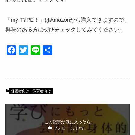
「my TYPE！」はAmazonから購入できますので、
興味のある方はぜひチェックしてみてください。
F
T
Li
共
a
wi
n
有
c
tt
e
e
er
b
保護者向け
教育者向け
o
o
k
この記事が気に入ったら
フォローしてね！