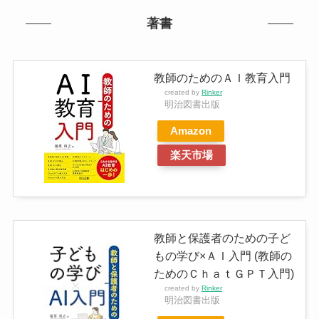
著書
教師のためのＡＩ教育入門
created by
Rinker
明治図書出版
Amazon
楽天市場
教師と保護者のための子ど
もの学び×ＡＩ入門 (教師の
ためのＣｈａｔＧＰＴ入門)
created by
Rinker
明治図書出版