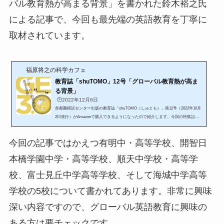
バル教育熱が高まる背景」を書かれた鈴木裕之氏
による記事で、今回も最先端の英語教育を丁寧に
取材されています。
福原将之の科学カフェ
教育誌「shuTOMO」12号「グローバル教育熱が高ま
る背景」
🕒️2022年12月6日
首都圏模試センター出版の教育誌「shuTOMO（しゅとも）」第12号（2022年10月
2日発行）がAmazonで購入できるようになったので紹介します。今回の特集記事
は一押しです。21世紀型教育ベースの学習コミュニティGLICCで海外生や国際生
の教育に携わっている鈴木裕之氏の特集記事で、タイトルは「グローバル教育熱
今回の記事ではかえつ有明中・高等学校、開智日
が高まる背景」です。Amazonからお手軽に購入できますので、興味のある方はぜ
ひチェックしてみてください。shuTOMO 第12号（2022年11月3日発行）今回のshu
本橋学園中学・高等学校、順天中学校・高等学
TOMO（しゅとも）の目次を紹介します。今回のおすすめ記事は、鈴木さんの...
校、富士見丘中学高等学校、そして海城中学高等
学校の5校について書かれてあります。非常に興味
深い内容ですので、グローバル英語教育に興味の
ある方は要チェックです。