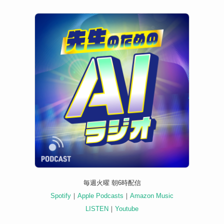
毎週火曜 朝6時配信
Spotify
｜
Apple Podcasts
｜
Amazon Music
LISTEN
｜
Youtube