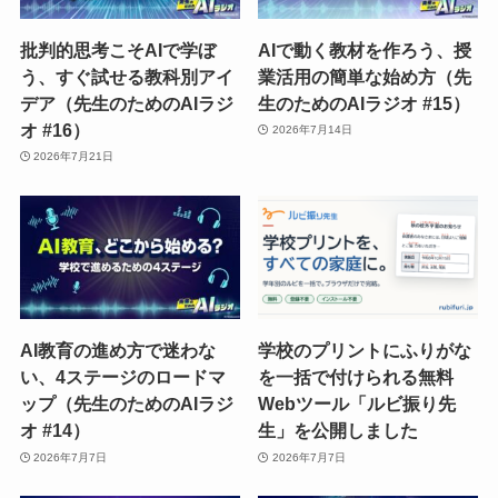
批判的思考こそAIで学ぼ
AIで動く教材を作ろう、授
う、すぐ試せる教科別アイ
業活用の簡単な始め方（先
デア（先生のためのAIラジ
生のためのAIラジオ #15）
オ #16）
2026年7月14日
2026年7月21日
AI教育の進め方で迷わな
学校のプリントにふりがな
い、4ステージのロードマ
を一括で付けられる無料
ップ（先生のためのAIラジ
Webツール「ルビ振り先
オ #14）
生」を公開しました
2026年7月7日
2026年7月7日