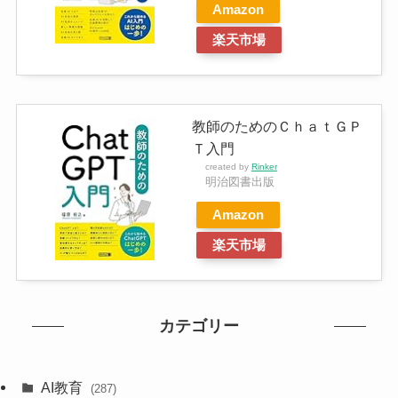
Amazon
楽天市場
教師のためのＣｈａｔＧＰ
Ｔ入門
created by
Rinker
明治図書出版
Amazon
楽天市場
カテゴリー
AI教育
(287)