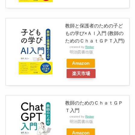
教師と保護者のための子ど
もの学び×ＡＩ入門 (教師の
ためのＣｈａｔＧＰＴ入門)
created by
Rinker
明治図書出版
Amazon
楽天市場
教師のためのＣｈａｔＧＰ
Ｔ入門
created by
Rinker
明治図書出版
Amazon