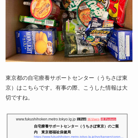
東京都の自宅療養サポートセンター（うちさぽ東
京）はこちらです。有事の際、こうした情報は大
切ですね。
www.fukushihoken.metro.tokyo.lg.jp
1 Post
16 Users
48 Pockets
自宅療養サポートセンター（うちさぽ東京）のご案
内 東京都福祉保健局
https://www.fukushihoken.metro.tokyo.lg.jp/iryo/kansen/corona_portal/shien/uchisapo_tokyo.html