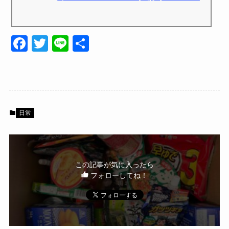
F
T
Li
共
a
wi
n
有
c
tt
e
e
er
b
日常
o
o
k
この記事が気に入ったら
フォローしてね！