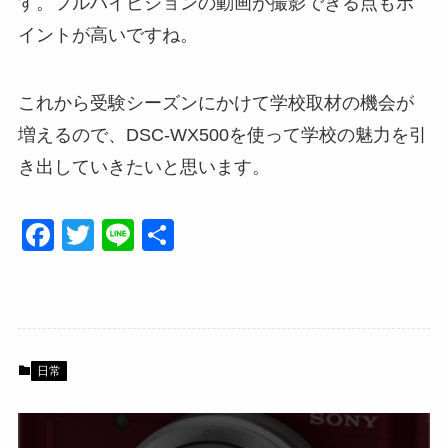
す。フルハイビジョンの動画が撮影できる点もポ
イントが高いですね。
これから受験シーズンにかけて学校取材の機会が
増えるので、DSC-WX500を使って学校の魅力を引
き出していきたいと思います。
F
T
Li
共
a
wi
n
有
c
tt
e
e
er
b
日常
o
o