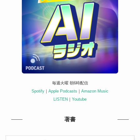
毎週火曜 朝6時配信
Spotify
｜
Apple Podcasts
｜
Amazon Music
LISTEN
｜
Youtube
著書