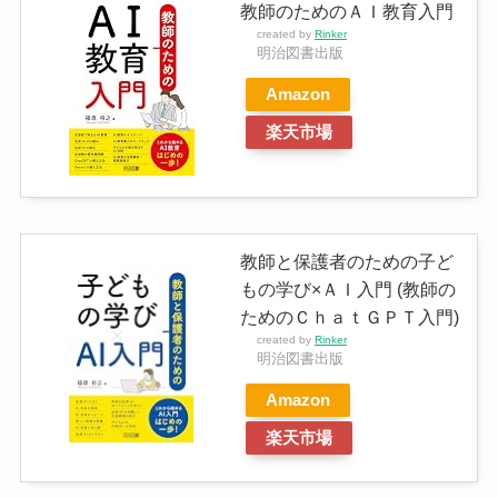
教師のためのＡＩ教育入門
created by
Rinker
明治図書出版
Amazon
楽天市場
教師と保護者のための子ど
もの学び×ＡＩ入門 (教師の
ためのＣｈａｔＧＰＴ入門)
created by
Rinker
明治図書出版
Amazon
楽天市場