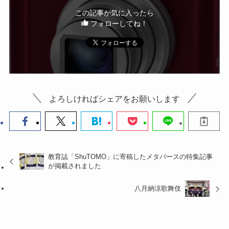
k
この記事が気に入ったら
フォローしてね！
よろしければシェアをお願いします
教育誌「ShuTOMO」に寄稿したメタバースの特集記事
が掲載されました
八月納涼歌舞伎