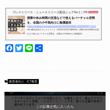
プレスリリース・ニュースリリース配信シェアNo.1｜PR TIMES
3 Pockets
授業や休み時間の交流などで使えるバーチャル空間
を、全国の小中高向けに無償提供
https://prtimes.jp/main/html/rd/p/000000080.000058507.html
oVice株式会社のプレスリリース（2022年2月3日 08時05分）授業や休み時間の交流
などで使えるバーチャル空間を、全国の小中高向けに無償提供
F
T
Li
共
a
wi
n
有
c
tt
e
e
er
b
教育者向け
ICT教育
o
o
k
この記事が気に入ったら