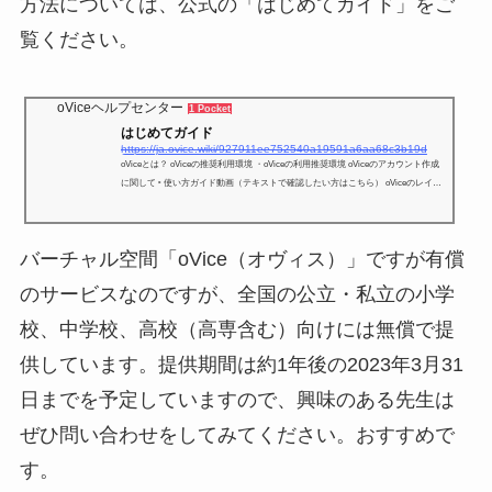
方法については、公式の「はじめてガイド」をご
覧ください。
oViceヘルプセンター
1 Pocket
はじめてガイド
https://ja.ovice.wiki/927911ee752540a19591a6aa68c3b19d
oViceとは？ oViceの推奨利用環境 ・oViceの利用推奨環境 oViceのアカウント作成
に関して ‣ 使い方ガイド動画（テキストで確認したい方はこちら） oViceのレイア
ウトサンプル集 イベント利用向けガイド オフィス利用向けガイド ‣ oViceのセキュ
リティに関するよくある質問はこちら ‣ oVice使い方説明会 下記リンクよりご確認
ください。 https://ovice.
バーチャル空間「oVice（オヴィス）」ですが有償
のサービスなのですが、全国の公立・私立の小学
校、中学校、高校（高専含む）向けには無償で提
供しています。提供期間は約1年後の2023年3月31
日までを予定していますので、興味のある先生は
ぜひ問い合わせをしてみてください。おすすめで
す。