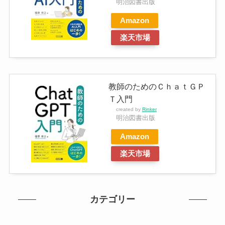
明治図書出版
Amazon
楽天市場
教師のためのＣｈａｔＧＰ
Ｔ入門
created by
Rinker
明治図書出版
Amazon
楽天市場
カテゴリー