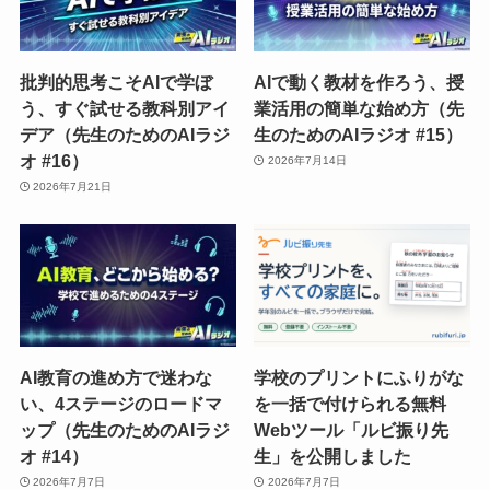
批判的思考こそAIで学ぼ
AIで動く教材を作ろう、授
う、すぐ試せる教科別アイ
業活用の簡単な始め方（先
デア（先生のためのAIラジ
生のためのAIラジオ #15）
オ #16）
2026年7月14日
2026年7月21日
AI教育の進め方で迷わな
学校のプリントにふりがな
い、4ステージのロードマ
を一括で付けられる無料
ップ（先生のためのAIラジ
Webツール「ルビ振り先
オ #14）
生」を公開しました
2026年7月7日
2026年7月7日