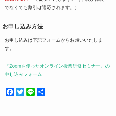
でなくても割引は適応されます。）
お申し込み方法
お申し込みは下記フォームからお願いいたしま
す。
『Zoomを使ったオンライン授業研修セミナー』の
申し込みフォーム
F
T
Li
共
a
wi
n
有
c
tt
e