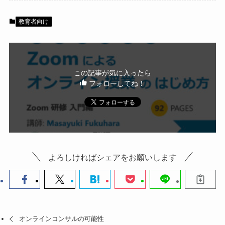
e
er
b
教育者向け
o
o
k
この記事が気に入ったら
フォローしてね！
よろしければシェアをお願いします
オンラインコンサルの可能性