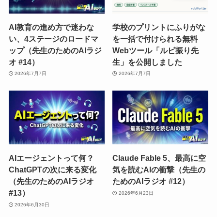
AI教育の進め方で迷わな
学校のプリントにふりがな
い、4ステージのロードマ
を一括で付けられる無料
ップ（先生のためのAIラジ
Webツール「ルビ振り先
オ #14）
生」を公開しました
2026年7月7日
2026年7月7日
AIエージェントって何？
Claude Fable 5、最高に空
ChatGPTの次に来る変化
気を読むAIの衝撃（先生の
（先生のためのAIラジオ
ためのAIラジオ #12）
#13）
2026年6月23日
2026年6月30日