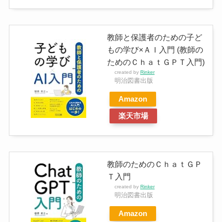
教師と保護者のための子ど
もの学び×ＡＩ入門 (教師の
ためのＣｈａｔＧＰＴ入門)
created by
Rinker
明治図書出版
Amazon
楽天市場
教師のためのＣｈａｔＧＰ
Ｔ入門
created by
Rinker
明治図書出版
Amazon