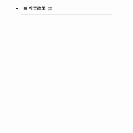
教育政策
(3)
。
テ
、
り