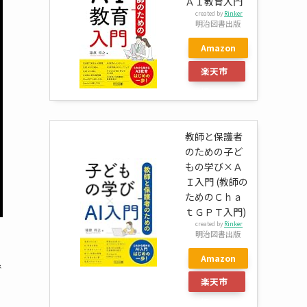
ＡＩ教育入門
created by
Rinker
明治図書出版
Amazon
楽天市
場
教師と保護者
のための子ど
もの学び×Ａ
Ｉ入門 (教師の
ためのＣｈａ
ｔＧＰＴ入門)
created by
Rinker
明治図書出版
Amazon
で
楽天市
場