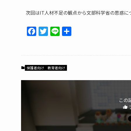
次回はIT人材不足の観点から文部科学省の思惑に
F
T
Li
共
a
w
n
有
c
itt
e
e
er
b
保護者向け
教育者向け
o
o
k
この