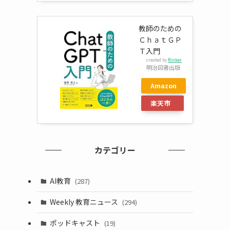
教師のための
ＣｈａｔＧＰ
Ｔ入門
created by
Rinker
明治図書出版
Amazon
楽天市
場
カテゴリー
AI教育
(287)
Weekly 教育ニュース
(294)
ポッドキャスト
(19)