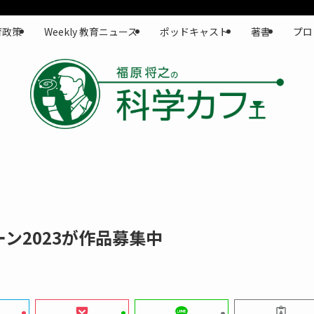
育政策
Weekly 教育ニュース
ポッドキャスト
著書
プロ
ン2023が作品募集中