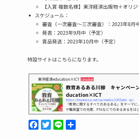
【入賞 複数名様】東洋経済出版物＋オリジ
スケジュール：
審査（一次審査〜三次審査）：2023年8月
発表：2023年9月中（予定）
賞品発送：2023年10月中（予定）
特設サイトはこちらになります。
東洋経済education×ICT
1 Pocket
教育あるある川柳 キャンペーン2
ducation×ICT
https://toyokeizai.net/sp/media/2305edu_sp/
「教育に関するすべてのあるある」をテーマに
や職員室での光景、PTAなどでのあるあるをは
懸念など、幅広い観点からの作品を募集します
F
T
Li
共
a
w
n
有