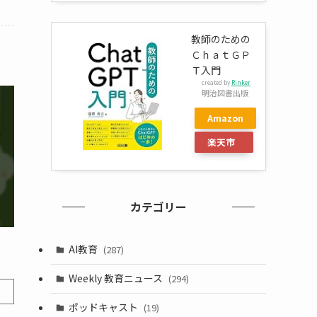
教師のための
ＣｈａｔＧＰ
Ｔ入門
created by
Rinker
明治図書出版
Amazon
楽天市
場
カテゴリー
AI教育
(287)
Weekly 教育ニュース
(294)
ポッドキャスト
(19)