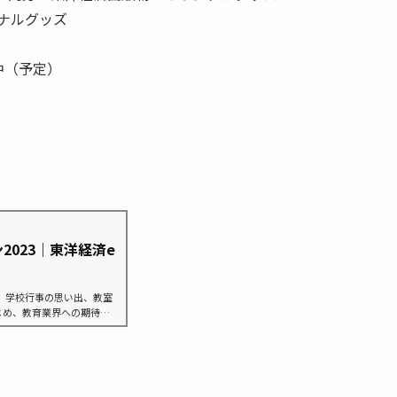
ナルグッズ
中（予定）
023｜東洋経済e
、学校行事の思い出、教室
じめ、教育業界への期待や