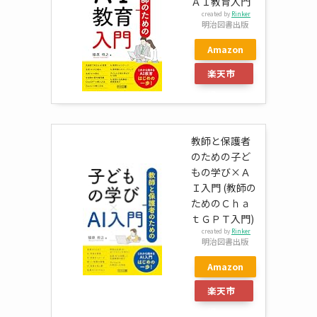
ＡＩ教育入門
created by
Rinker
明治図書出版
Amazon
楽天市
場
教師と保護者
のための子ど
もの学び×Ａ
Ｉ入門 (教師の
ためのＣｈａ
ｔＧＰＴ入門)
created by
Rinker
明治図書出版
Amazon
楽天市
場