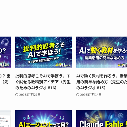
？ 出
批判的思考こそAIで学ぼう、す
AIで動く教材を作ろう、授
話（先
ぐ試せる教科別アイデア（先生
用の簡単な始め方（先生の
）
のためのAIラジオ #16）
のAIラジオ #15）
2026年7月21日
2026年7月14日