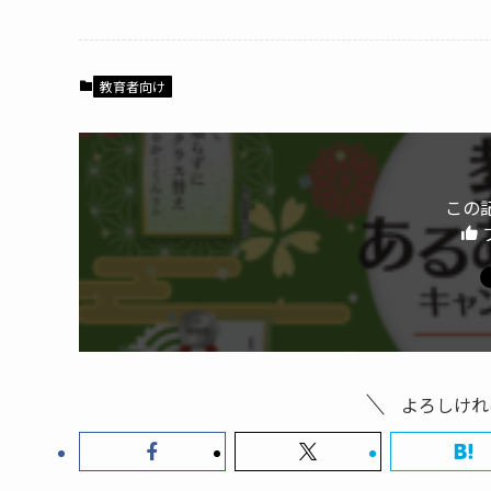
c
itt
e
e
er
b
教育者向け
o
o
k
この
よろしけれ