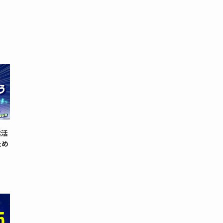
業活
ため