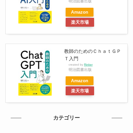
明治図書出版
Amazon
楽天市場
教師のためのＣｈａｔＧＰ
Ｔ入門
created by
Rinker
明治図書出版
Amazon
楽天市場
カテゴリー