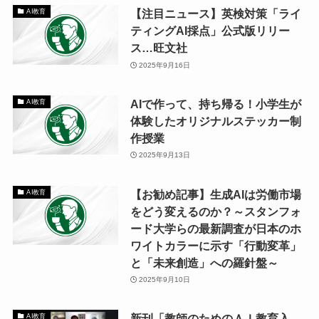
【注目ニュース】英検対策「ライ
AI教育
ティングAI採点」公式版リリー
ス…旺文社
2025年9月16日
AIで作って、持ち帰る！小学生が
AI教育
体験したオリジナルステッカー制
作授業
2025年9月13日
【お勧め記事】生成AIは労働市場
AI教育
をどう変えるのか？～スタンフォ
ード大学らの最新調査が日本のホ
ワイトカラーに示す「行動変革」
と「未来創造」への羅針盤～
2025年9月10日
新刊「教師のためのＡＩ教育入
AI教育