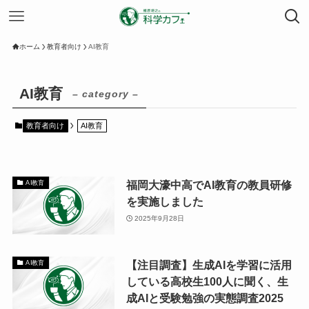
ホーム
教育者向け
AI教育
AI教育
– category –
教育者向け
AI教育
福岡大濠中高でAI教育の教員研修
AI教育
を実施しました
2025年9月28日
【注目調査】生成AIを学習に活用
AI教育
している高校生100人に聞く、生
成AIと受験勉強の実態調査2025