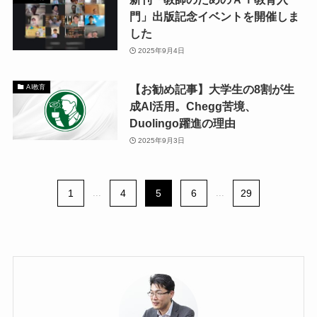
門」出版記念イベントを開催しま
した
2025年9月4日
【お勧め記事】大学生の8割が生
AI教育
成AI活用。Chegg苦境、
Duolingo躍進の理由
2025年9月3日
1
...
4
5
6
...
29