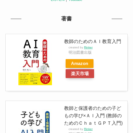
著書
教師のためのＡＩ教育入門
created by
Rinker
明治図書出版
Amazon
楽天市場
教師と保護者のための子ど
もの学び×ＡＩ入門 (教師の
ためのＣｈａｔＧＰＴ入門)
created by
Rinker