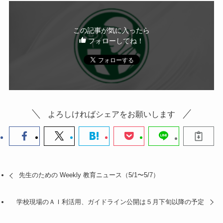
o
k
この記事が気に入ったら
フォローしてね！
よろしければシェアをお願いします
先生のための Weekly 教育ニュース（5/1〜5/7）
学校現場のＡＩ利活用、ガイドライン公開は５月下旬以降の予定