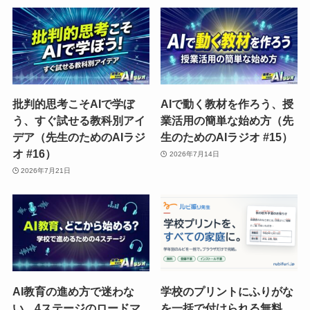
批判的思考こそAIで学ぼ
AIで動く教材を作ろう、授
う、すぐ試せる教科別アイ
業活用の簡単な始め方（先
デア（先生のためのAIラジ
生のためのAIラジオ #15）
オ #16）
2026年7月14日
2026年7月21日
AI教育の進め方で迷わな
学校のプリントにふりがな
い、4ステージのロードマ
を一括で付けられる無料