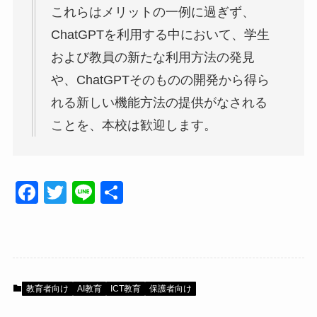
これらはメリットの一例に過ぎず、
ChatGPTを利用する中において、学生
および教員の新たな利用方法の発見
や、ChatGPTそのものの開発から得ら
れる新しい機能方法の提供がなされる
ことを、本校は歓迎します。
F
T
Li
共
a
wi
n
有
c
tt
e
e
er
b
教育者向け
AI教育
ICT教育
保護者向け
o