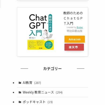
教師のための
ＣｈａｔＧＰ
Ｔ入門
created by
Rinker
明治図書出版
Amazon
楽天市
場
カテゴリー
AI教育
(287)
Weekly 教育ニュース
(294)
ポッドキャスト
(19)