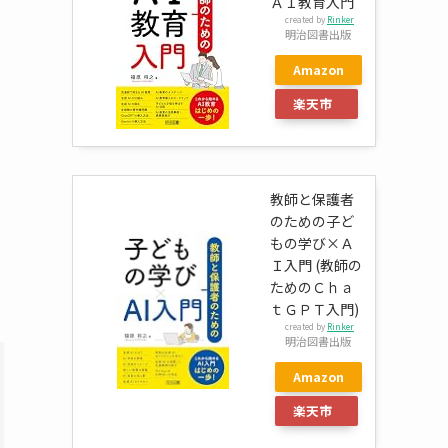
ＡＩ教育入門
created by
Rinker
明治図書出版
Amazon
楽天市
場
教師と保護者
のための子ど
もの学び×Ａ
Ｉ入門 (教師の
ためのＣｈａ
ｔＧＰＴ入門)
created by
Rinker
明治図書出版
Amazon
楽天市
場