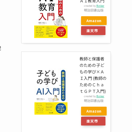
ＡＩ教育入門
created by
Rinker
明治図書出版
Amazon
楽天市
場
配
教師と保護者
のための子ど
もの学び×Ａ
Ｉ入門 (教師の
ためのＣｈａ
ｔＧＰＴ入門)
created by
Rinker
明治図書出版
Amazon
楽天市
場