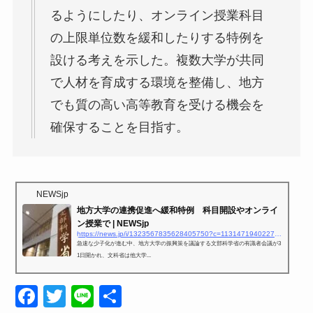
るようにしたり、オンライン授業科目
の上限単位数を緩和したりする特例を
設ける考えを示した。複数大学が共同
で人材を育成する環境を整備し、地方
でも質の高い高等教育を受ける機会を
確保することを目指す。
NEWSjp
地方大学の連携促進へ緩和特例 科目開設やオンライ
ン授業で | NEWSjp
https://news.jp/i/1323567835628405750?c=113147194022725109
急速な少子化が進む中、地方大学の振興策を議論する文部科学省の有識者会議が3
1日開かれ、文科省は他大学...
F
T
Li
共