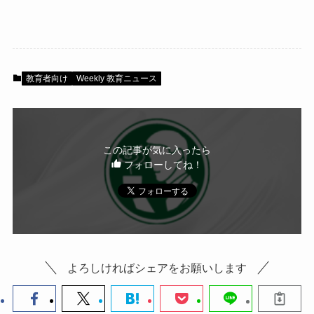
a
wi
n
有
c
tt
e
e
er
b
教育者向け
Weekly 教育ニュース
o
o
k
この記事が気に入ったら
フォローしてね！
よろしければシェアをお願いします