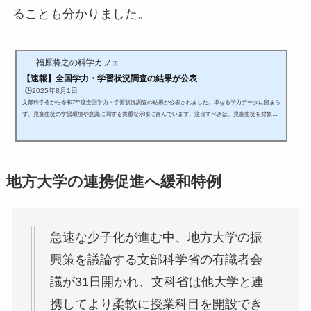
ることも分かりました。
福原将之の科学カフェ
【速報】全国学力・学習状況調査の結果が公表
🕒️2025年8月1日
文部科学省から令和7年度全国学力・学習状況調査の結果が公表されました。単なる学力データに留まら
ず、児童生徒の学習環境や意識に関する貴重な示唆に富んでいます。注目すべきは、児童生徒を対象と
した質問調査の結果です。「主体的・対話的で深い学び」に取り組んでいる自覚がある児童生徒ほど、
主要教科の正答率が高い傾向が見られました。この主体的な学びは、生徒自身のウェルビーイング（幸
福感）とも明確な相関があり、学びの質が心の状態にも良い影響を与えている可能性を示しています。
加えて、ICT機器の活用スキルも重要な...
地方大学の連携促進へ緩和特例
急速な少子化が進む中、地方大学の振
興策を議論する文部科学省の有識者会
議が31日開かれ、文科省は他大学と連
携してより柔軟に授業科目を開設でき