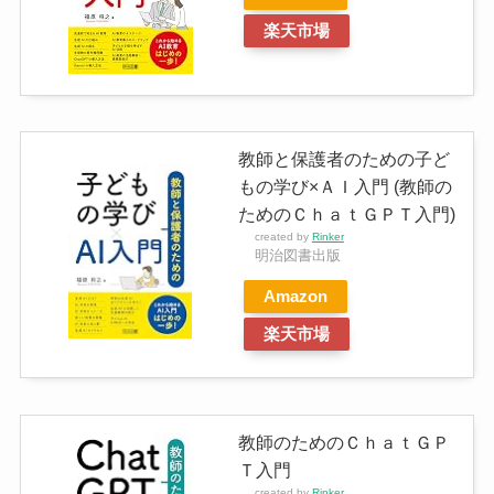
楽天市場
教師と保護者のための子ど
もの学び×ＡＩ入門 (教師の
ためのＣｈａｔＧＰＴ入門)
created by
Rinker
明治図書出版
Amazon
楽天市場
教師のためのＣｈａｔＧＰ
Ｔ入門
created by
Rinker