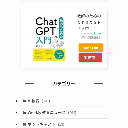
教師のための
ＣｈａｔＧＰ
Ｔ入門
created by
Rinker
明治図書出版
Amazon
楽天市
場
カテゴリー
AI教育
(287)
Weekly 教育ニュース
(294)
ポッドキャスト
(19)