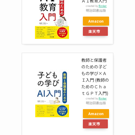
ＡＩ教育入門
created by
Rinker
明治図書出版
Amazon
楽天市
場
教師と保護者
のための子ど
もの学び×Ａ
Ｉ入門 (教師の
ためのＣｈａ
ｔＧＰＴ入門)
created by
Rinker
明治図書出版
Amazon
楽天市
場