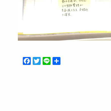
F
T
Li
共
a
w
n
有
c
itt
e
e
er
b
o
o