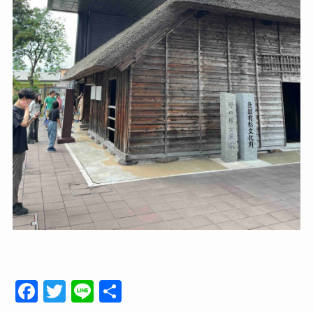
F
T
Li
共