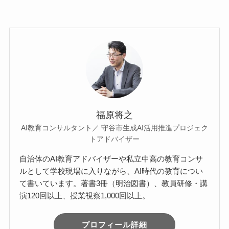
a
wi
n
有
c
tt
e
e
er
b
o
o
k
福原将之
AI教育コンサルタント／ 守谷市生成AI活用推進プロジェク
トアドバイザー
自治体のAI教育アドバイザーや私立中高の教育コンサ
ルとして学校現場に入りながら、AI時代の教育につい
て書いています。著書3冊（明治図書）、教員研修・講
演120回以上、授業視察1,000回以上。
プロフィール詳細