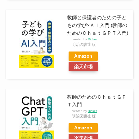
教師と保護者のための子ど
もの学び×ＡＩ入門 (教師の
ためのＣｈａｔＧＰＴ入門)
created by
Rinker
明治図書出版
Amazon
楽天市場
教師のためのＣｈａｔＧＰ
Ｔ入門
created by
Rinker
明治図書出版
Amazon
楽天市場