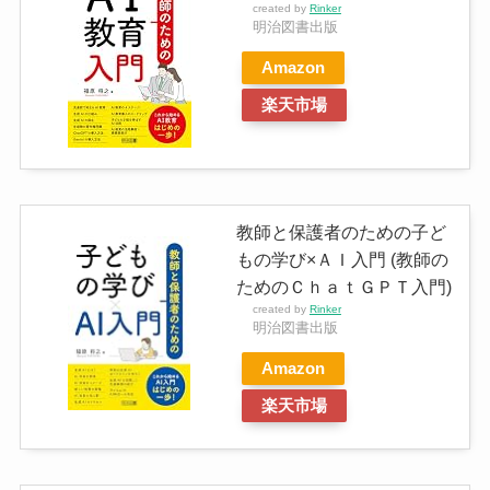
created by
Rinker
明治図書出版
Amazon
楽天市場
教師と保護者のための子ど
もの学び×ＡＩ入門 (教師の
ためのＣｈａｔＧＰＴ入門)
created by
Rinker
明治図書出版
Amazon
楽天市場