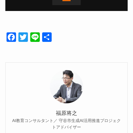
F
T
Li
共
a
wi
n
有
c
tt
e
e
er
b
o
o
k
福原将之
AI教育コンサルタント／ 守谷市生成AI活用推進プロジェク
トアドバイザー