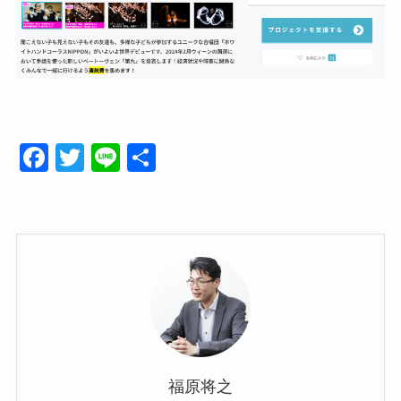
F
T
Li
共
a
wi
n
有
c
tt
e
e
er
b
o
o
k
福原将之