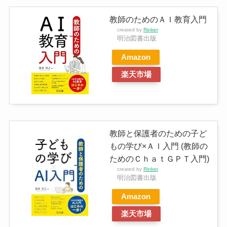
教師のためのＡＩ教育入門
created by
Rinker
明治図書出版
Amazon
楽天市場
教師と保護者のための子ど
もの学び×ＡＩ入門 (教師の
ためのＣｈａｔＧＰＴ入門)
created by
Rinker
明治図書出版
Amazon
楽天市場