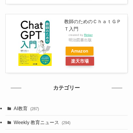
教師のためのＣｈａｔＧＰ
Ｔ入門
created by
Rinker
明治図書出版
Amazon
楽天市場
カテゴリー
AI教育
(287)
Weekly 教育ニュース
(294)