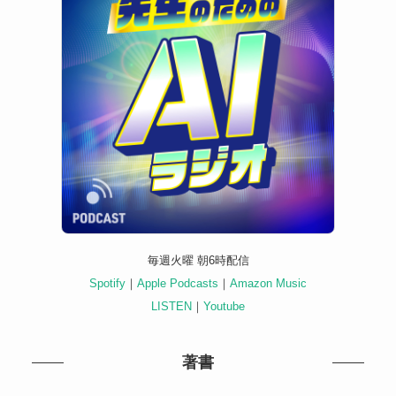
毎週火曜 朝6時配信
Spotify
｜
Apple Podcasts
｜
Amazon Music
LISTEN
｜
Youtube
著書