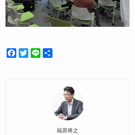
F
T
Li
共
a
wi
n
有
c
tt
e
e
er
b
o
o
k
福原将之