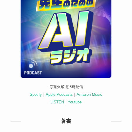
毎週火曜 朝6時配信
Spotify
｜
Apple Podcasts
｜
Amazon Music
LISTEN
｜
Youtube
著書