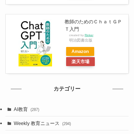
教師のためのＣｈａｔＧＰ
Ｔ入門
created by
Rinker
明治図書出版
Amazon
楽天市場
カテゴリー
AI教育
(287)
Weekly 教育ニュース
(294)