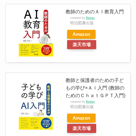
教師のためのＡＩ教育入門
created by
Rinker
明治図書出版
Amazon
楽天市場
教師と保護者のための子ど
もの学び×ＡＩ入門 (教師の
ためのＣｈａｔＧＰＴ入門)
created by
Rinker
明治図書出版
Amazon
楽天市場