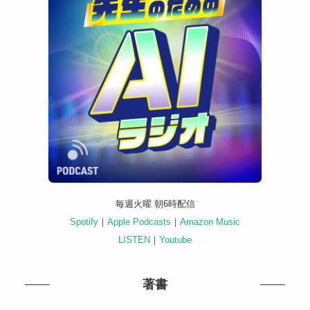
毎週火曜 朝6時配信
Spotify
｜
Apple Podcasts
｜
Amazon Music
LISTEN
｜
Youtube
著書