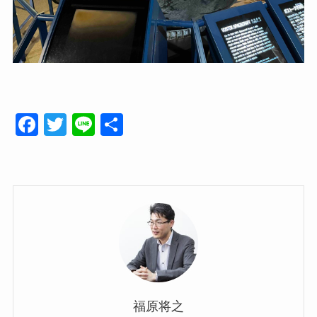
F
T
Li
共
a
wi
n
有
c
tt
e
e
er
b
o
o
k
福原将之