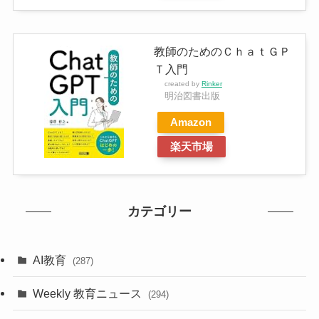
教師のためのＣｈａｔＧＰ
Ｔ入門
created by
Rinker
明治図書出版
Amazon
楽天市場
カテゴリー
AI教育
(287)
Weekly 教育ニュース
(294)