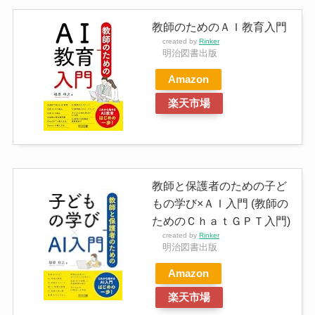
教師のためのＡＩ教育入門
created by
Rinker
明治図書出版
Amazon
楽天市場
教師と保護者のための子ど
もの学び×ＡＩ入門 (教師の
ためのＣｈａｔＧＰＴ入門)
created by
Rinker
明治図書出版
Amazon
楽天市場