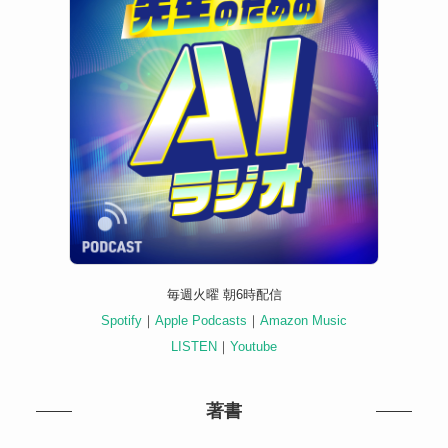
毎週火曜 朝6時配信
Spotify
｜
Apple Podcasts
｜
Amazon Music
LISTEN
｜
Youtube
著書