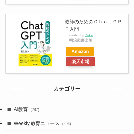
教師のためのＣｈａｔＧＰ
Ｔ入門
created by
Rinker
明治図書出版
Amazon
楽天市場
カテゴリー
AI教育
(287)
Weekly 教育ニュース
(294)