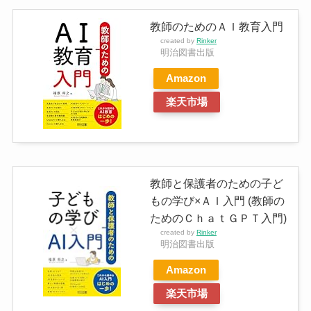
教師のためのＡＩ教育入門
created by
Rinker
明治図書出版
Amazon
楽天市場
教師と保護者のための子ど
もの学び×ＡＩ入門 (教師の
ためのＣｈａｔＧＰＴ入門)
created by
Rinker
明治図書出版
Amazon
楽天市場