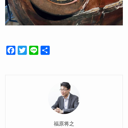
F
T
Li
共
a
wi
n
有
c
tt
e
e
er
b
o
o
k
福原将之