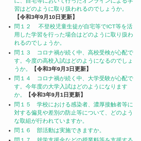
に、自宅等において行ったオンラインによる学
習はどのように取り扱われるのでしょうか。
【令和3年9月10日更新】
問１２ 不登校児童生徒が自宅等でICT等を活
用した学習を行った場合はどのように取り扱わ
れるのでしょうか。
問１３ コロナ禍が続く中、高校受検が心配で
す。今度の高校入試はどのようになるのでしょ
うか。
【令和3年9月3日更新】
問１４ コロナ禍が続く中、大学受験が心配で
す。今年度の大学入試はどのようになります
か。
【令和3年9月1日更新】
問１５ 学校における感染者、濃厚接触者等に
対する偏見や差別の防止等について、どのよう
な取組が行われていますか。
問１６ 部活動は実施できますか。
問１７ 就学支援金などの授業料等を支援する