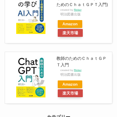
ためのＣｈａｔＧＰＴ入門)
created by
Rinker
明治図書出版
Amazon
楽天市場
教師のためのＣｈａｔＧＰ
Ｔ入門
created by
Rinker
明治図書出版
Amazon
楽天市場
カテゴリー