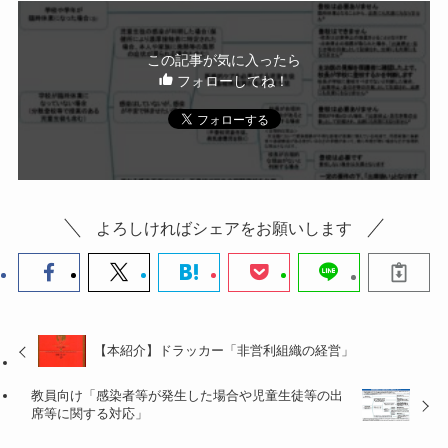
o
k
この記事が気に入ったら
フォローしてね！
よろしければシェアをお願いします
【本紹介】ドラッカー「非営利組織の経営」
教員向け「感染者等が発生した場合や児童生徒等の出
席等に関する対応」