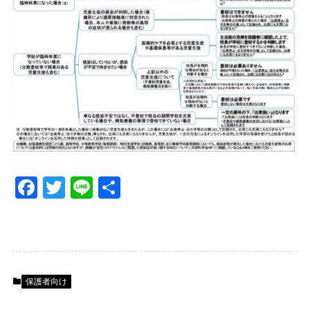
F
T
Li
共
a
wi
n
有
c
tt
e
e
er
b
保護者向け
o