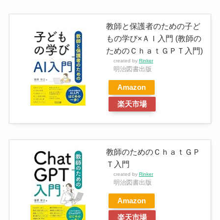
教師と保護者のための子ど
もの学び×ＡＩ入門 (教師の
ためのＣｈａｔＧＰＴ入門)
created by
Rinker
明治図書出版
Amazon
楽天市場
教師のためのＣｈａｔＧＰ
Ｔ入門
created by
Rinker
明治図書出版
Amazon
楽天市場