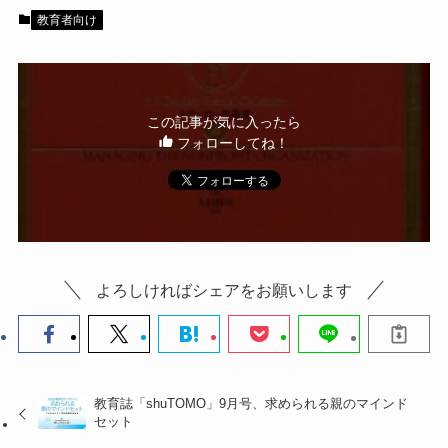
b
教育者向け
o
o
k
この記事が気に入ったら
フォローしてね！
よろしければシェアをお願いします
教育誌「shuTOMO」9月号、求められる親のマインド
セット