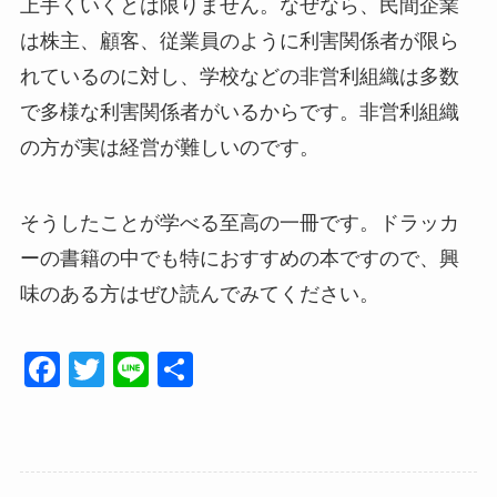
上手くいくとは限りません。なぜなら、民間企業
は株主、顧客、従業員のように利害関係者が限ら
れているのに対し、学校などの非営利組織は多数
で多様な利害関係者がいるからです。非営利組織
の方が実は経営が難しいのです。
そうしたことが学べる至高の一冊です。ドラッカ
ーの書籍の中でも特におすすめの本ですので、興
味のある方はぜひ読んでみてください。
F
T
Li
共
a
wi
n
有
c
tt
e
e
er