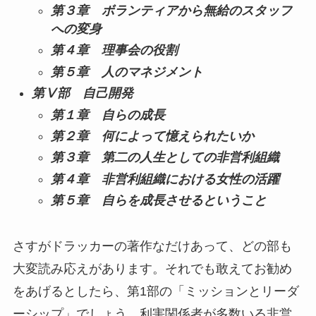
第３章 ボランティアから無給のスタッフ
への変身
第４章 理事会の役割
第５章 人のマネジメント
第Ⅴ部 自己開発
第１章 自らの成長
第２章 何によって憶えられたいか
第３章 第二の人生としての非営利組織
第４章 非営利組織における女性の活躍
第５章 自らを成長させるということ
さすがドラッカーの著作なだけあって、どの部も
大変読み応えがあります。それでも敢えてお勧め
をあげるとしたら、第1部の「ミッションとリーダ
ーシップ」でしょう。利害関係者が多数いる非営