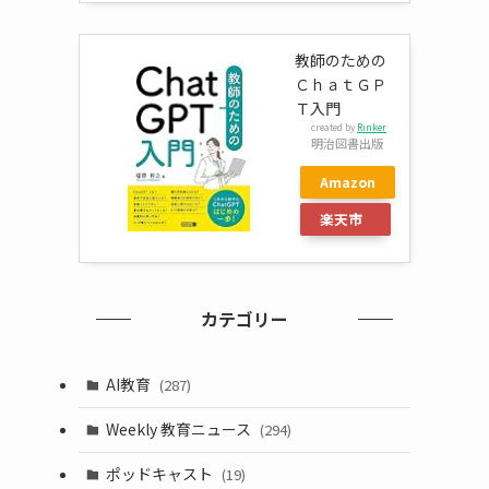
教師のための
ＣｈａｔＧＰ
Ｔ入門
created by
Rinker
明治図書出版
Amazon
楽天市
場
カテゴリー
AI教育
(287)
Weekly 教育ニュース
(294)
ポッドキャスト
(19)