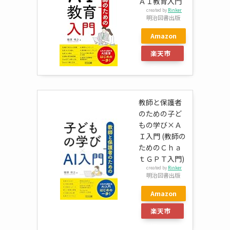
ＡＩ教育入門
created by
Rinker
明治図書出版
Amazon
楽天市
場
教師と保護者
のための子ど
もの学び×Ａ
Ｉ入門 (教師の
ためのＣｈａ
ｔＧＰＴ入門)
created by
Rinker
明治図書出版
Amazon
楽天市
場