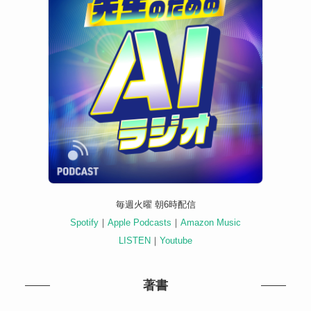
毎週火曜 朝6時配信
Spotify
｜
Apple Podcasts
｜
Amazon Music
LISTEN
｜
Youtube
著書