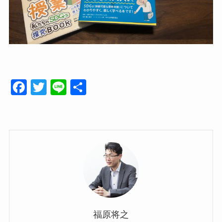
F
T
Li
共
a
wi
n
有
c
tt
e
e
er
b
o
o
k
福原将之