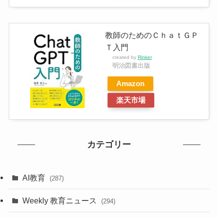
教師のためのＣｈａｔＧＰ
Ｔ入門
created by
Rinker
明治図書出版
Amazon
楽天市場
カテゴリー
AI教育
(287)
Weekly 教育ニュース
(294)