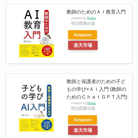
教師のためのＡＩ教育入門
created by
Rinker
明治図書出版
Amazon
楽天市場
教師と保護者のための子ど
もの学び×ＡＩ入門 (教師の
ためのＣｈａｔＧＰＴ入門)
created by
Rinker
明治図書出版
Amazon
楽天市場