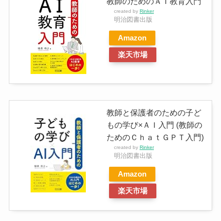
教師のためのＡＩ教育入門
created by
Rinker
明治図書出版
Amazon
楽天市場
教師と保護者のための子ど
もの学び×ＡＩ入門 (教師の
ためのＣｈａｔＧＰＴ入門)
created by
Rinker
明治図書出版
Amazon
楽天市場