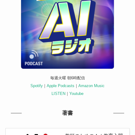
毎週火曜 朝6時配信
Spotify
｜
Apple Podcasts
｜
Amazon Music
LISTEN
｜
Youtube
著書