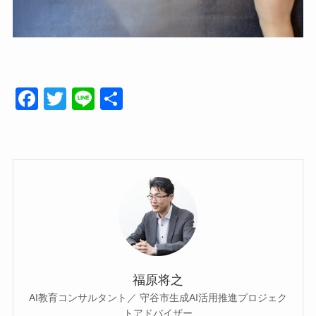
F
T
Li
共
a
wi
n
有
c
tt
e
e
er
b
o
o
k
福原将之
AI教育コンサルタント／ 守谷市生成AI活用推進プロジェク
トアドバイザー