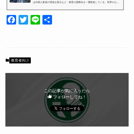
は外国人教員の増員を図るなど、教育の国際化を一層推進している。世界のなか
で日本の大学はどのように位置づけられているのだろうか…
F
T
Li
共
a
wi
n
有
c
tt
e
e
er
b
教育者向け
o
o
k
この記事が気に入ったら
フォローしてね！