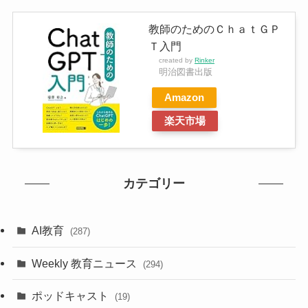
教師のためのＣｈａｔＧＰ
Ｔ入門
created by
Rinker
明治図書出版
Amazon
楽天市場
カテゴリー
AI教育
(287)
Weekly 教育ニュース
(294)
ポッドキャスト
(19)