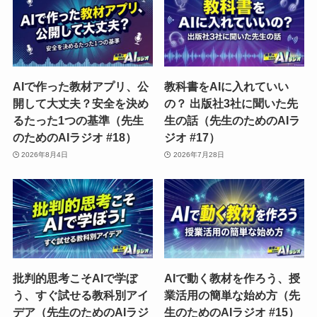
AIで作った教材アプリ、公
教科書をAIに入れていい
開して大丈夫？安全を決め
の？ 出版社3社に聞いた先
るたった1つの基準（先生
生の話（先生のためのAIラ
のためのAIラジオ #18）
ジオ #17）
2026年8月4日
2026年7月28日
批判的思考こそAIで学ぼ
AIで動く教材を作ろう、授
う、すぐ試せる教科別アイ
業活用の簡単な始め方（先
デア（先生のためのAIラジ
生のためのAIラジオ #15）