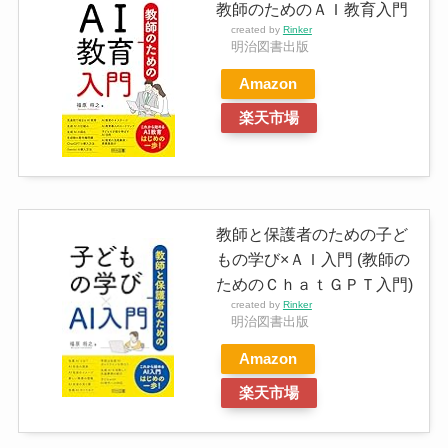
教師のためのＡＩ教育入門
created by
Rinker
明治図書出版
Amazon
楽天市場
教師と保護者のための子ど
もの学び×ＡＩ入門 (教師の
ためのＣｈａｔＧＰＴ入門)
created by
Rinker
明治図書出版
Amazon
楽天市場