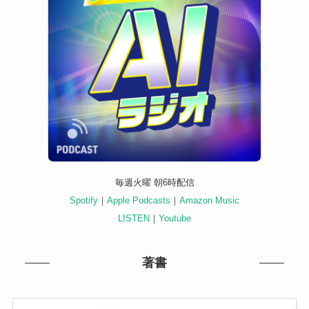
毎週火曜 朝6時配信
Spotify
｜
Apple Podcasts
｜
Amazon Music
LISTEN
｜
Youtube
著書