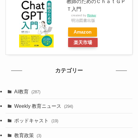
教師のためのＣｈａｔＧＰ
Ｔ入門
created by
Rinker
明治図書出版
Amazon
楽天市場
カテゴリー
AI教育
(287)
Weekly 教育ニュース
(294)
ポッドキャスト
(19)
教育政策
(3)