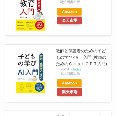
明治図書出版
Amazon
楽天市場
教師と保護者のための子ど
もの学び×ＡＩ入門 (教師の
ためのＣｈａｔＧＰＴ入門)
created by
Rinker
明治図書出版
Amazon
楽天市場