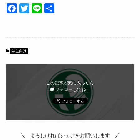
F
T
Li
共
a
wi
n
有
c
tt
e
e
er
b
学生向け
o
o
k
この記事が気に入ったら
フォローしてね！
よろしければシェアをお願いします