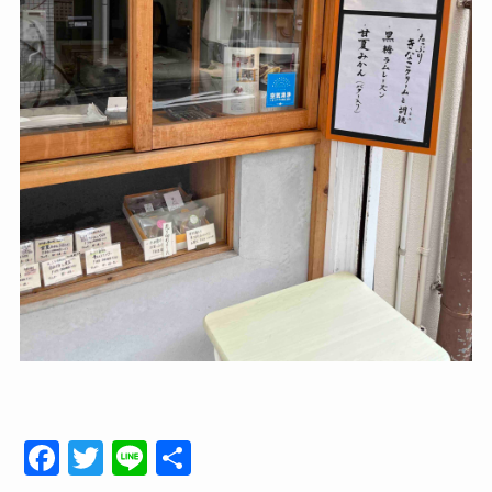
F
T
Li
共