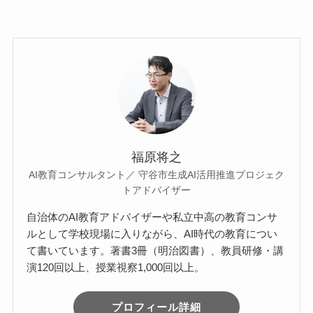
a
wi
n
有
c
tt
e
e
er
b
o
o
k
福原将之
AI教育コンサルタント／ 守谷市生成AI活用推進プロジェク
トアドバイザー
自治体のAI教育アドバイザーや私立中高の教育コンサ
ルとして学校現場に入りながら、AI時代の教育につい
て書いています。著書3冊（明治図書）、教員研修・講
演120回以上、授業視察1,000回以上。
プロフィール詳細