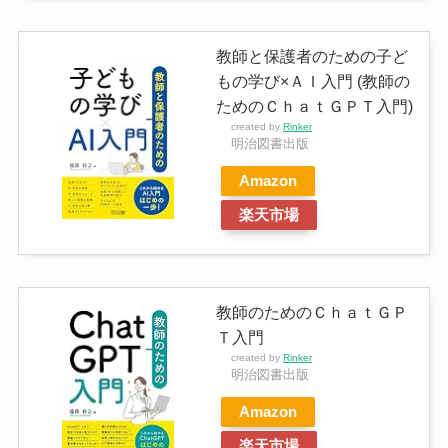
教師と保護者のための子ど
もの学び×ＡＩ入門 (教師の
ためのＣｈａｔＧＰＴ入門)
created by
Rinker
明治図書出版
Amazon
楽天市場
教師のためのＣｈａｔＧＰ
Ｔ入門
created by
Rinker
明治図書出版
Amazon
楽天市場