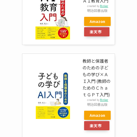
ＡＩ教育入門
created by
Rinker
明治図書出版
Amazon
楽天市
場
教師と保護者
のための子ど
もの学び×Ａ
Ｉ入門 (教師の
ためのＣｈａ
ｔＧＰＴ入門)
created by
Rinker
明治図書出版
Amazon
楽天市
場