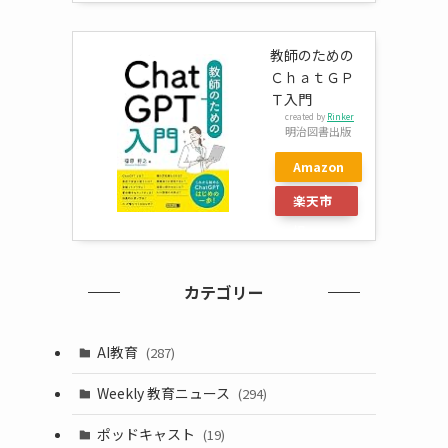
教師のための
ＣｈａｔＧＰ
Ｔ入門
created by
Rinker
明治図書出版
Amazon
楽天市
場
カテゴリー
AI教育
(287)
Weekly 教育ニュース
(294)
ポッドキャスト
(19)