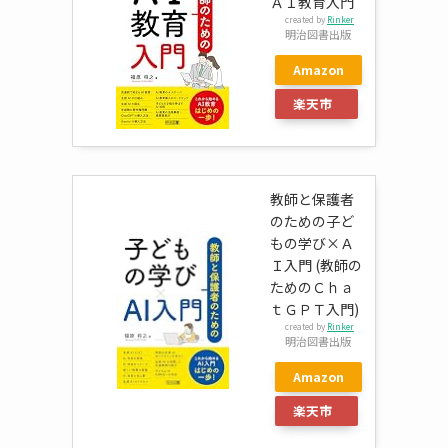
ＡＩ教育入門
created by
Rinker
明治図書出版
Amazon
楽天市
場
教師と保護者
のための子ど
もの学び×Ａ
Ｉ入門 (教師の
ためのＣｈａ
ｔＧＰＴ入門)
created by
Rinker
明治図書出版
Amazon
楽天市
場