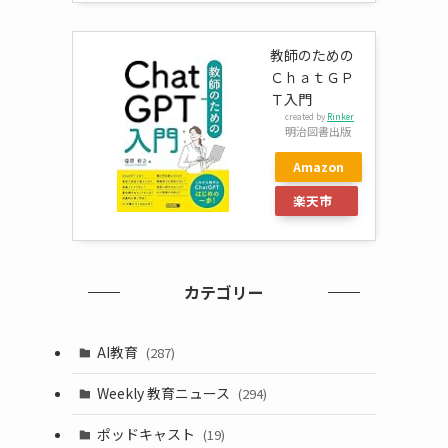
教師のための
ＣｈａｔＧＰ
Ｔ入門
created by
Rinker
明治図書出版
Amazon
楽天市
場
カテゴリー
AI教育
(287)
Weekly 教育ニュース
(294)
ポッドキャスト
(19)