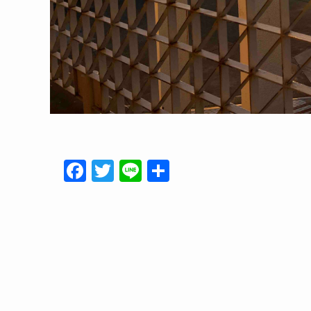
F
T
Li
共
a
w
n
有
c
itt
e
e
er
b
o
o